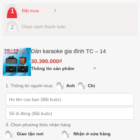
›
1
Đặt mua
2
Chọn cách thanh toán
Dàn karaoke gia đình TC – 14
30.390.000₫
Thông tin sản phẩm
1. Thông tin người mua:
Anh
Chị
3. Chọn phương thức nhận hàng
Giao tận nơi
Nhận ở cửa hàng