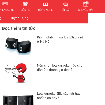
HỎI ĐÁP
N KARAOKE
LIÊN HỆ
KHUYẾN MÃI
CÔNG NGHỆ
g
Tuyển Dụng
Đọc thêm tin tức
Kinh nghiệm mua loa bãi giá rẻ
ở Hà Nội
Nên chọn loa karaoke nào cho
dàn âm thanh gia đình?
Loa karaoke JBL nào hát hay
nhất hiện nay?