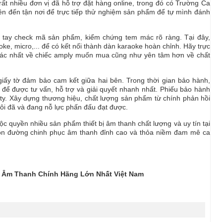
ất nhiều đơn vị đã hỗ trợ đặt hàng online, trong đó có Trường Ca
nên đến tận nơi để trực tiếp thử nghiệm sản phẩm để tự mình đánh
 tay check mã sản phẩm, kiểm chứng tem mác rõ ràng. Tại đây,
aoke, micro,... để có kết nối thành dàn karaoke hoàn chỉnh. Hãy trực
h xác nhất về chiếc amply muốn mua cũng như yên tâm hơn về chất
giấy tờ đảm bảo cam kết giữa hai bên. Trong thời gian bảo hành,
y để được tư vấn, hỗ trợ và giải quyết nhanh nhất. Phiếu bảo hành
g ty. Xây dựng thương hiệu, chất lượng sản phẩm từ chính phản hồi
tôi đã và đang nỗ lực phấn đấu đạt được.
ộc quyền nhiều sản phẩm thiết bị âm thanh chất lượng và uy tín tại
on đường chinh phục âm thanh đỉnh cao và thỏa niềm đam mê ca
Bị Âm Thanh Chính Hãng Lớn Nhất Việt Nam