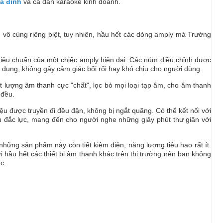
a đình
và cả dàn karaoke kinh doanh.
 vô cùng riêng biệt, tuy nhiên, hầu hết các dòng amply mà Trường
 tiêu chuẩn của một chiếc amply hiện đại. Các núm điều chỉnh được
ện dụng, không gây cảm giác bối rối hay khó chịu cho người dùng.
t lượng âm thanh cực "chất", lọc bỏ mọi loại tạp âm, cho âm thanh
 đều.
ệu được truyền đi đều đặn, không bị ngắt quãng. Có thể kết nối với
 vụ đắc lực, mang đến cho người nghe những giây phút thư giãn với
, những sản phẩm này còn tiết kiệm điện, năng lượng tiêu hao rất ít.
 hầu hết các thiết bị âm thanh khác trên thị trường nên bạn không
c.