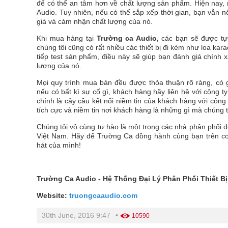
để có thể an tâm hơn về chất lượng sản phẩm. Hiện nay, r
Audio. Tuy nhiên, nếu có thể sắp xếp thời gian, bạn vẫn 
giá và cảm nhận chất lượng của nó.
Khi mua hàng tại
Trường ca Audio,
các bạn sẽ được tự
chúng tôi cũng có rất nhiều các thiết bị đi kèm như loa kar
tiếp test sản phẩm, điều này sẽ giúp bạn đánh giá chín
lượng của nó.
Mọi quy trình mua bán đều được thỏa thuận rõ ràng, có 
nếu có bất kì sự cố gì, khách hàng hãy liên hệ với công t
chính là cây cầu kết nối niềm tin của khách hàng với côn
tích cực và niềm tin nơi khách hàng là những gì mà chúng 
Chúng tôi vô cùng tự hào là một trong các nhà phân phối đ
Việt Nam. Hãy để Trường Ca đồng hành cùng bạn trên c
hát của mình!
Trường Ca Audio - Hệ Thống Đại Lý Phân Phối Thiết 
Website:
truongcaaudio.com
30th June, 2016 9:47
•
10590