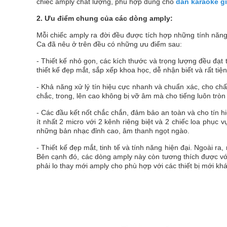
chiếc amply chất lượng, phù hợp dùng cho
dàn karaoke gi
2. Ưu điểm chung của các dòng amply:
Mỗi chiếc amply ra đời đều được tích hợp những tính năng
Ca đã nêu ở trên đều có những ưu điểm sau:
- Thiết kế nhỏ gọn, các kích thước và trọng lượng đều đạt
thiết kế đẹp mắt, sắp xếp khoa học, dễ nhận biết và rất ti
- Khả năng xử lý tín hiệu cực nhanh và chuẩn xác, cho chấ
chắc, trong, lên cao không bị vỡ âm mà cho tiếng luôn tròn
- Các đầu kết nốt chắc chắn, đảm bảo an toàn và cho tín hi
ít nhất 2 micro với 2 kênh riêng biệt và 2 chiếc loa phục
những bản nhạc đỉnh cao, âm thanh ngọt ngào.
- Thiết kế đẹp mắt, tinh tế và tính năng hiện đại. Ngoài ra
Bên cạnh đó, các dòng amply này còn tương thích được với
phải lo thay mới amply cho phù hợp với các thiết bị mới khá