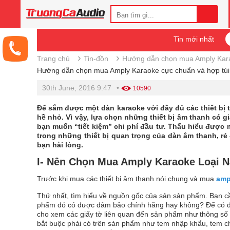
Tin mới nhất
›
›
Trang chủ
Tin-đồn
Hướng dẫn chọn mua Amply Karao
Hướng dẫn chọn mua Amply Karaoke cực chuẩn và hợp túi 
30th June, 2016 9:47
•
10590
Để sắm được một dàn karaoke với đầy đủ các thiết bị t
hề nhỏ. Vì vậy, lựa chọn những thiết bị âm thanh có 
bạn muốn “tiết kiệm” chi phí đầu tư. Thấu hiểu đượ
trong những thiết bị quan trọng của dàn âm thanh, r
bạn hài lòng.
I- Nên Chọn Mua Amply Karaoke Loại 
Trước khi mua các thiết bị âm thanh nói chung và mua
amp
Thứ nhất, tìm hiểu về nguồn gốc của sản sản phẩm. Bạn c
phẩm đó có được đảm bảo chính hãng hay không? Để có đư
cho xem các giấy tờ liên quan đến sản phẩm như thông số k
bắt buộc phải có trên sản phẩm như tem nhập khẩu, tem c