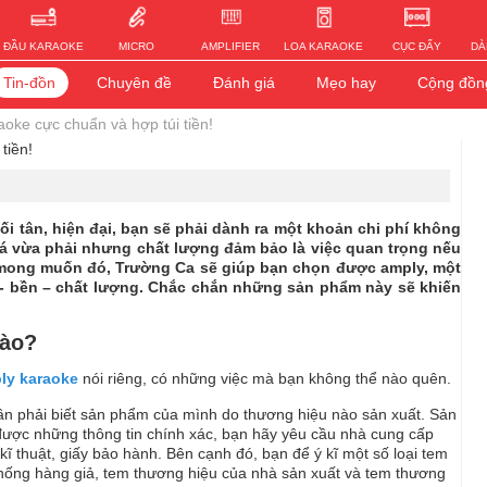
ĐẦU KARAOKE
MICRO
AMPLIFIER
LOA KARAOKE
CỤC ĐẨY
DÀ
Tin-đồn
Chuyên đề
Đánh giá
Mẹo hay
Cộng đồn
ke cực chuẩn và hợp túi tiền!
tiền!
ối tân, hiện đại, bạn sẽ phải dành ra một khoản chi phí không
giá vừa phải nhưng chất lượng đảm bảo là việc quan trọng nếu
c mong muốn đó, Trường Ca sẽ giúp bạn chọn được amply, một
ẻ - bền – chất lượng. Chắc chắn những sản phẩm này sẽ khiến
Nào?
ly karaoke
nói riêng, có những việc mà bạn không thể nào quên.
ần phải biết sản phẩm của mình do thương hiệu nào sản xuất. Sản
ợc những thông tin chính xác, bạn hãy yêu cầu nhà cung cấp
ĩ thuật, giấy bảo hành. Bên cạnh đó, bạn để ý kĩ một số loại tem
hống hàng giả, tem thương hiệu của nhà sản xuất và tem thương