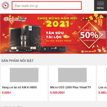
›
SẢN PHẨM NỔI BẬT
Vang cơ lai số AM K-9800
Micro USS 1000 Plus VinaKTV
Loa s
0.000₫
5.500.000₫
5.480