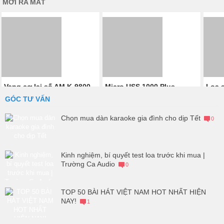
MỚI RA MẮT
Vang cơ lai số AM K-9800
Micro USS 1000 Plus
Loa 
0.000₫
VinaKTV
912
GÓC TƯ VẤN
5.500.000₫
5.480
Chọn mua dàn karaoke gia đình cho dịp Tết
0
Kinh nghiệm, bí quyết test loa trước khi mua |
Trường Ca Audio
0
TOP 50 BÀI HÁT VIỆT NAM HOT NHẤT HIỆN
NAY!
1