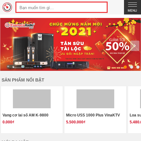
›
SẢN PHẨM NỔI BẬT
Vang cơ lai số AM K-9800
Micro USS 1000 Plus VinaKTV
Loa s
0.000₫
5.500.000₫
5.480