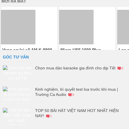
MỚI RA MẮT
Vang cơ lai số AM K-9800
Micro USS 1000 Plus
Loa 
0.000₫
VinaKTV
912
GÓC TƯ VẤN
5.500.000₫
5.480
Chọn mua dàn karaoke gia đình cho dịp Tết
0
Kinh nghiệm, bí quyết test loa trước khi mua |
Trường Ca Audio
0
TOP 50 BÀI HÁT VIỆT NAM HOT NHẤT HIỆN
NAY!
1