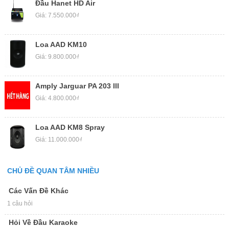
Đầu Hanet HD Air
Giá: 7.550.000₫
Loa AAD KM10
Giá: 9.800.000₫
Amply Jarguar PA 203 III
Giá: 4.800.000₫
Loa AAD KM8 Spray
Giá: 11.000.000₫
CHỦ ĐỀ QUAN TÂM NHIỀU
Các Vấn Đề Khác
1 câu hỏi
Hỏi Về Đầu Karaoke