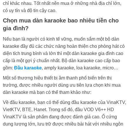
chỉ khác nhau. Tốt nhất nên mua ở những nhà địa chỉ lớn,
có uy tín và độ tin cậy cao.
Chọn mua dàn karaoke bao nhiêu tiền cho
gia đình?
Nếu bạn là người có kinh tế vững, muốn sắm một bộ dàn
karaoke đầy đủ các chức năng hoàn thiện cho phòng hát có
diện tích trung bình và lớn thì một dàn karaoke gia đình cao
cấp là một gợi ý chuẩn nhất. Bộ dàn karaoke cao cấp bao
gồm:
Đầu karaoke
, amply karaoke, loa karaoke, micro…
Một số thương hiệu thiết bị âm thanh phổ biến trên thị
trường, được nhiều người dùng ưu tiên lựa chọn khi mua
dàn karaoke mà bạn có thể tham khảo như:
Về đầu karaoke, bạn có thể dùng đầu karaoke của VinaKTV,
VietKTV, BTE, Hanet. Trong số đó, đầu VOD V6++ HD
VinaKTV là sản phẩm đang được đánh giá cao. Ổ cứng
dung lượng lớn, lưu trữ được nhiều bài hát với nhiều ngôn