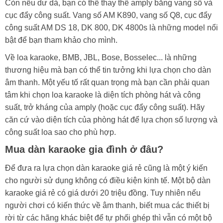
Còn nếu dư dả, bạn có thể thay thế amply bằng vang số và
cục đẩy công suất. Vang số AM K890, vang số Q8, cục đẩy
công suất AM DS 18, DK 800, DK 4800s là những model nổi
bật để bạn tham khảo cho mình.
Về loa karaoke, BMB, JBL, Bose, Bosselec... là những
thương hiệu mà bạn có thể tin tưởng khi lựa chọn cho dàn
âm thanh. Một yếu tố rất quan trọng mà bạn cần phải quan
tâm khi chọn loa karaoke là diện tích phòng hát và công
suất, trở kháng của amply (hoặc cục đẩy công suất). Hãy
căn cứ vào diện tích của phòng hát để lựa chọn số lượng và
công suất loa sao cho phù hợp.
Mua dàn karaoke gia đình ở đâu?
Để đưa ra lựa chọn dàn karaoke giá rẻ cũng là một ý kiến
cho người sử dụng không có điều kiện kinh tế. Một bộ dàn
karaoke giá rẻ có giá dưới 20 triệu đồng. Tuy nhiên nếu
người chơi có kiến thức về âm thanh, biết mua các thiết bị
rời từ các hãng khác biệt để tự phối ghép thì vẫn có một bộ