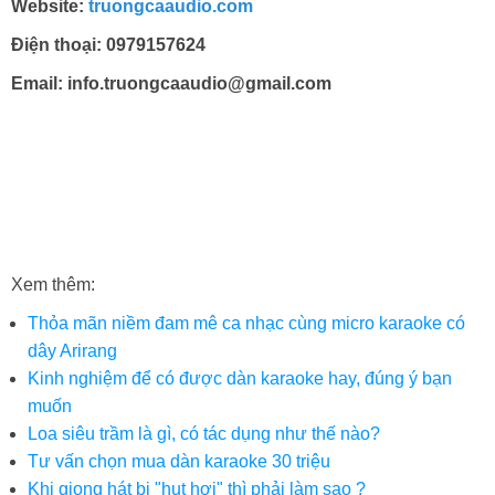
Website:
truongcaaudio.com
Điện thoại:
0979157624
Email: info.truongcaaudio@gmail.com
Máy biến áp 3 pha
,
Catalog máy biến áp
Trạm biến áp hợp bộ ,
trạm biến áp một cột
,
Báo giá máy biến áp
giá máy biến thế
Xem thêm:
Thỏa mãn niềm đam mê ca nhạc cùng micro karaoke có
dây Arirang
Kinh nghiệm để có được dàn karaoke hay, đúng ý bạn
muốn
Loa siêu trầm là gì, có tác dụng như thế nào?
Tư vấn chọn mua dàn karaoke 30 triệu
Khi giọng hát bị "hụt hơi" thì phải làm sao ?