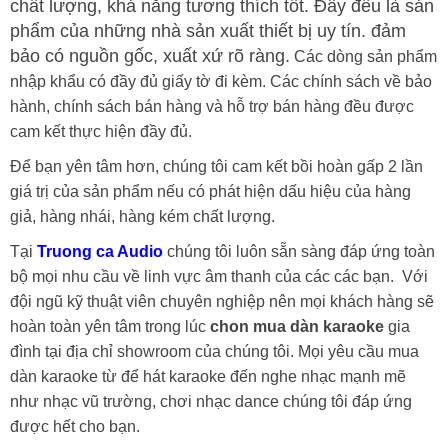
chất lượng, khả năng tương thích tốt. Đây đều là sản
phẩm của những nhà sản xuất thiết bị uy tín. đảm
bảo có nguồn gốc, xuất xứ rõ ràng.
Các dòng sản phẩm
nhập khẩu có đầy đủ giấy tờ đi kèm. Các chính sách về bảo
hành, chính sách bán hàng và hỗ trợ bán hàng đều được
cam kết thực hiện đầy đủ.
Để bạn yên tâm hơn, chúng tôi cam kết bồi hoàn gấp 2 lần
giá trị của sản phẩm nếu có phát hiện dấu hiệu của hàng
giả, hàng nhái, hàng kém chất lượng.
Tại
Truong ca Audio
chúng tôi luôn sẵn sàng đáp ứng toàn
bộ mọi nhu cầu về linh vực âm thanh của các các bạn. Với
đội ngũ kỹ thuật viên chuyên nghiệp nên mọi khách hàng sẽ
hoàn toàn yên tâm trong lúc
chon mua dàn karaoke
gia
đình tại địa chỉ showroom của chúng tôi. Mọi yêu cầu mua
dàn karaoke từ để hát karaoke đến nghe nhạc mạnh mẽ
như nhạc vũ trường, chơi nhạc dance chúng tôi đáp ứng
được hết cho bạn.