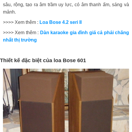
sâu, rộng, tạo ra âm trầm uy lực, có âm thanh ấm, sáng và
mảnh.
>>>> Xem thêm :
Loa Bose 4.2 seri II
>>>> Xem thêm :
Dàn karaoke gia đình giá cả phải chăng
nhất thị trường
Thiết kế đặc biệt của loa Bose 601