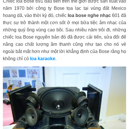
Chiếc loa Bose 691 đầu tiên trên thế giới được sản xuất vào
năm 1970 bởi công ty Bose tọa lạc tại vùng đất Mexico
hoang dã, vào thời kỳ đó, chiếc
loa bose nghe nhạc
601 đã
thực sự trở thành một cơn sốt ở mọi bữa tiệc âm nhạc của
những quý ông vùng cao bồi. Sau nhiều năm trôi đi, những
chiếc loa Bose nguyên bản đó đã được cải tiến, sửa đổi để
nâng cao chất lượng âm thanh cũng như tạo cho nó vẻ
ngoài bắt mắt hơn như một lời khẳng định của Bose rằng họ
không chỉ có
loa karaoke
.