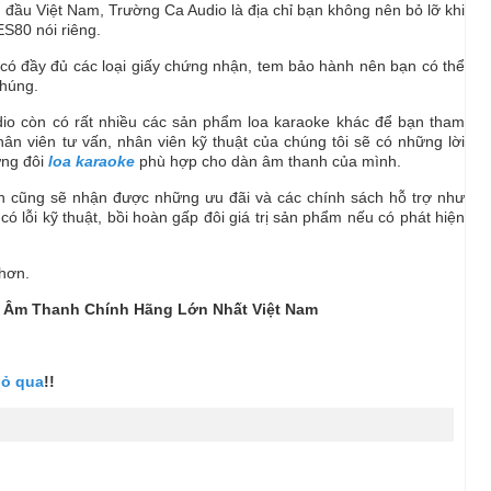
 đầu Việt Nam, Trường Ca Audio là địa chỉ bạn không nên bỏ lỡ khi
ES80 nói riêng.
 có đầy đủ các loại giấy chứng nhận, tem bảo hành nên bạn có thể
chúng.
io còn có rất nhiều các sản phẩm loa karaoke khác để bạn tham
n viên tư vấn, nhân viên kỹ thuật của chúng tôi sẽ có những lời
ững đôi
loa karaoke
phù hợp cho dàn âm thanh của mình.
n cũng sẽ nhận được những ưu đãi và các chính sách hỗ trợ như
có lỗi kỹ thuật, bồi hoàn gấp đôi giá trị sản phẩm nếu có phát hiện
 hơn.
Bị Âm Thanh Chính Hãng Lớn Nhất Việt Nam
bỏ qua
!!