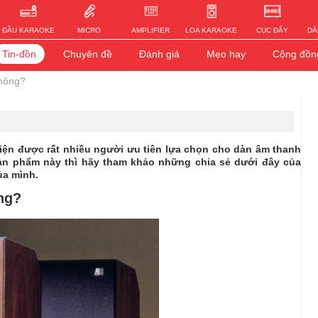
ĐẦU KARAOKE
MICRO
AMPLIFIER
LOA KARAOKE
CỤC ĐẨY
DÀ
Tin-đồn
Chuyên đề
Đánh giá
Mẹo hay
Cộng đồn
không?
ện được rất nhiều người ưu tiên lựa chọn cho dàn âm thanh
ản phẩm này thì hãy tham khảo những chia sẻ dưới đây của
a mình.​
ng?