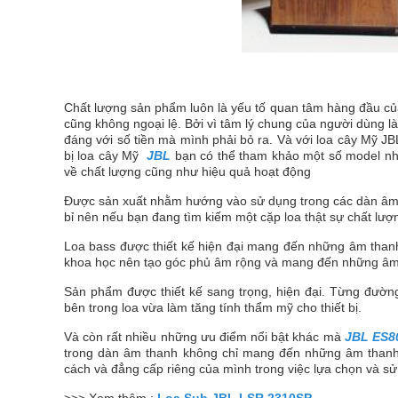
Chất lượng sản phẩm luôn là yếu tố quan tâm hàng đầu của
cũng không ngoại lệ. Bởi vì tâm lý chung của người dùng
đáng với số tiền mà mình phải bỏ ra. Và với loa cây Mỹ J
bị loa cây Mỹ
JBL
bạn có thể tham khảo một số model nh
về chất lượng cũng như hiệu quả hoạt động
Được sản xuất nhằm hướng vào sử dụng trong các dàn âm t
bỉ nên nếu bạn đang tìm kiếm một cặp loa thật sự chất lượ
Loa bass được thiết kế hiện đại mang đến những âm than
khoa học nên tạo góc phủ âm rộng và mang đến những âm cao
Sản phẩm được thiết kế sang trọng, hiện đại. Từng đường n
bên trong loa vừa làm tăng tính thẩm mỹ cho thiết bị.
Và còn rất nhiều những ưu điểm nổi bật khác mà
JBL ES8
trong dàn âm thanh không chỉ mang đến những âm thanh 
cách và đẳng cấp riêng của mình trong việc lựa chọn và sử 