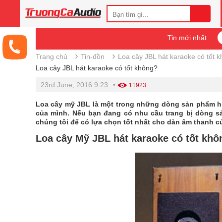
Tin mới nhất
›
›
Trang chủ
Tin-đồn
Loa cây JBL hát karaoke có tốt 
Loa cây JBL hát karaoke có tốt không?
23rd June, 2016 9:23
•
11923
Loa cây mỹ JBL là một trong những dòng sản phẩm hi
của mình. Nếu bạn đang có nhu cầu trang bị dòng s
chúng tôi để có lựa chọn tốt nhất cho dàn âm thanh củ
Loa cây Mỹ JBL hát karaoke có tốt khô