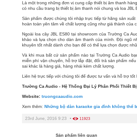
Là một trong những đơn vị cung cấp thiết bị âm thanh hàng
có nhu cầu trang bị thiết bị âm thanh nói chung và loa JBL 
Sản phẩm được chúng tôi nhập trực tiếp từ hãng sản xuất
hoàn toàn yên tâm về chất lượng cũng như giá thành của 
Ngoài loa cây JBL ES80 tại showroom của Trường Ca Aud
khảo và lựa chọn cho dàn âm thanh của mình. Đội ngũ nhâ
khuyên tốt nhất dành cho bạn để có thể lựa chọn được nh
Và khi mua bất cứ sản phẩm nào tại Trường Ca Audio bạ
miễn phí vận chuyển, hỗ trợ lắp đặt, đổi trả sản phẩm nếu 
sai khác là hàng giả, hàng nhái kém chất lượng.
Liên hệ trực tiếp với chúng tôi để được tư vấn và hỗ trợ tốt
Trường Ca Audio - Hệ Thống Đại Lý Phân Phối Thiết 
Website:
truongcaaudio.com
Xem thêm:
Những bộ dàn karaoke gia đình không thể 
23rd June, 2016 9:23
•
11923
Sản phẩm liên quan