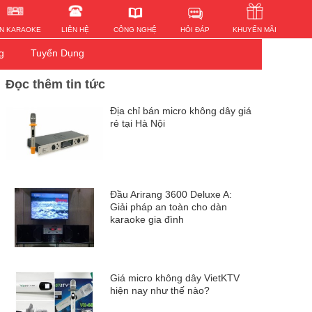
HỎI ĐÁP
N KARAOKE
LIÊN HỆ
KHUYẾN MÃI
CÔNG NGHỆ
g
Tuyển Dụng
Đọc thêm tin tức
Địa chỉ bán micro không dây giá
rẻ tại Hà Nội
Đầu Arirang 3600 Deluxe A:
Giải pháp an toàn cho dàn
karaoke gia đình
Giá micro không dây VietKTV
hiện nay như thế nào?