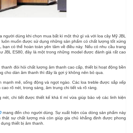
 người dùng khi chọn mua bất kì một thứ gì và với loa cây Mỹ JBL
 là luôn muốn được sử dụng những sản phẩm có chất lượng tốt xứng
BL bạn có thể hoàn toàn yên tâm về điều này. Nếu có nhu cầu trang
ư JBL ES80, đây là một trong những model được đánh giá rất cao
hanh đòi hỏi chất lượng âm thanh cao cấp, thiết bị hoạt động bền
ng cho dàn âm thanh thì đây là gợi ý không nên bỏ qua.
h mạnh mẽ, sống động và ngọt ngào. Các loa treble được sắp xếp
 rõ nét, trong sáng, âm trung chi tiết và rõ ràng.
ét, chi tiết được thiết kế khá tỉ mỉ vừa giúp bảo vệ các linh kiện
0
mang đến cho người dùng. Sự xuất hiện của dòng sản phẩm này
thật sự chất lượng mà còn giúp gia chủ khẳng định được phong
dụng thiết bị âm thanh.