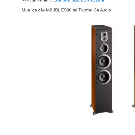
>>> Xem thêm :
Loa Sub JBL LSR 2310SP
Mua loa cây Mỹ JBL ES80 tại Trường Ca Audio