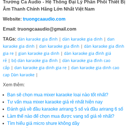
Trường Ca Audio - Hệ Thống Đại Lý Phân Phối Thiết Bị
Âm Thanh Chính Hãng Lớn Nhất Việt Nam
Website:
truongcaaudio.com
Email: truongcaaudio@gmail.com
dàn karaoke gia đình
|
dàn karaoke gia dinh
|
dan
TAGs:
karaoke gia dinh
|
dan karaoke gia đình
|
dàn karaoke gia đình
gia re
|
gian karaoke gia dinh
|
dàn karaoke gia đình giá
rẻ
|
bộ dàn karaoke gia đình
|
dàn karaoke gia đình cao
cấp
|
dan karaoke gia dinh gia re
|
dan karaoke gia dinh cao
cap
Dàn karaoke
|
Xem thêm:
Bạn sẽ chọn mua mixer karaoke loại nào tốt nhất?
Tư vấn mua mixer karaoke giá rẻ nhất hiện nay
Đánh giá về đầu karaoke arirang 5 số và đầu arirang 6 số
Làm thế nào để chọn mua được vang số giá rẻ nhất?
Tìm hiểu giá micro shure không dây