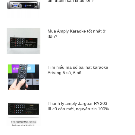
âm thanh sân khấu lớn?
Mua Amply Karaoke tốt nhất ở
đâu?
Tìm hiểu mã số bài hát karaoke
Arirang 5 số, 6 số
Thanh lý amply Jarguar PA 203
III cũ còn mới, nguyên zin 100%