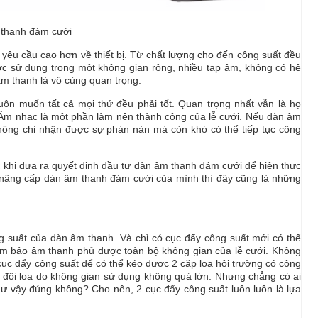
thanh đám cưới
yêu cầu cao hơn về thiết bị. Từ chất lượng cho đến công suất đều
 sử dụng trong một không gian rộng, nhiều tạp âm, không có hệ
m thanh là vô cùng quan trọng.
uôn muốn tất cả mọi thứ đều phải tốt. Quan trọng nhất vẫn là họ
. Âm nhạc là một phần làm nên thành công của lễ cưới. Nếu dàn âm
không chỉ nhận được sự phàn nàn mà còn khó có thể tiếp tục công
ớc khi đưa ra quyết định đầu tư dàn âm thanh đám cưới để hiện thực
 nâng cấp dàn âm thanh đám cưới của mình thì đây cũng là những
ng suất của dàn âm thanh. Và chỉ có cục đẩy công suất mới có thể
ảm bảo âm thanh phủ được toàn bộ không gian của lễ cưới. Không
ục đẩy công suất để có thể kéo được 2 cặp loa hội trường có công
1 đôi loa do không gian sử dụng không quá lớn. Nhưng chẳng có ai
ư vậy đúng không? Cho nên, 2 cục đẩy công suất luôn luôn là lựa