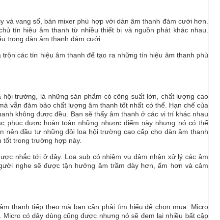
ly và vang số, bàn mixer phù hợp với dàn âm thanh đám cưới hơn.
chủ tín hiệu âm thanh từ nhiều thiết bị và nguồn phát khác nhau.
iếu trong dàn âm thanh đám cưới.
trộn các tín hiệu âm thanh để tạo ra những tín hiệu âm thanh phù
 hội trường, là những sản phẩm có công suất lớn, chất lượng cao
 mà vẫn đảm bảo chất lượng âm thanh tốt nhất có thể. Hạn chế của
 thanh không được đều. Bạn sẽ thấy âm thanh ở các vị trí khác nhau
hắc phục được hoàn toàn những nhược điểm này nhưng nó có thể
 bạn nên đầu tư những đôi loa hội trường cao cấp cho dàn âm thanh
 tốt trong trường hợp này.
cần được nhắc tới ở đây. Loa sub có nhiệm vụ đảm nhận xử lý các âm
người nghe sẽ được tận hưởng âm trầm dày hơn, ấm hơn và cảm
bị âm thanh tiếp theo mà bạn cần phải tìm hiểu để chọn mua. Micro
. Micro có dây dùng cũng được nhưng nó sẽ đem lại nhiều bất cập