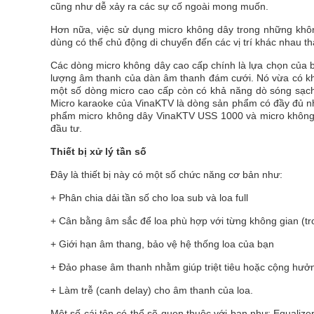
cũng như dễ xảy ra các sự cố ngoài mong muốn.
Hơn nữa, việc sử dụng micro không dây trong những không
dùng có thể chủ động di chuyển đến các vị trí khác nhau th
Các dòng micro không dây cao cấp chính là lựa chọn của 
lượng âm thanh của dàn âm thanh đám cưới. Nó vừa có khả
một số dòng micro cao cấp còn có khả năng dò sóng sạch
Micro karaoke của VinaKTV là dòng sản phẩm có đầy đủ nh
phẩm micro không dây VinaKTV USS 1000 và micro không
đầu tư.
Thiết bị xử lý tần số
Đây là thiết bị này có một số chức năng cơ bản như:
+ Phân chia dải tần số cho loa sub và loa full
+ Cân bằng âm sắc để loa phù hợp với từng không gian (tr
+ Giới hạn âm thang, bảo vệ hệ thống loa của bạn
+ Đảo phase âm thanh nhằm giúp triệt tiêu hoặc cộng hưở
+ Làm trễ (canh delay) cho âm thanh của loa.
Một số cái tên có thể sẽ quen thuộc với bạn như: Equalizer