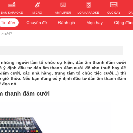
ĐẦU KARAOKE
MICRO
AMPLIFIER
LOA KARAOKE
CỤC ĐẨY
DÀ
Tin-đồn
Chuyên đề
Đánh giá
Mẹo hay
Cộng đồn
m cưới?
c những người làm tổ chức sự kiện, dàn âm thanh đám cưới
có ý định đầu tư dàn âm thanh đám cưới để cho thuê hay để
đám cưới, các nhà hàng, trung tâm tổ chức tiệc cưới…) thì
o giờ thừa. Nếu bạn đang có ý định đầu tư dàn âm thanh đám
ể đọc nó.
âm thanh đám cưới