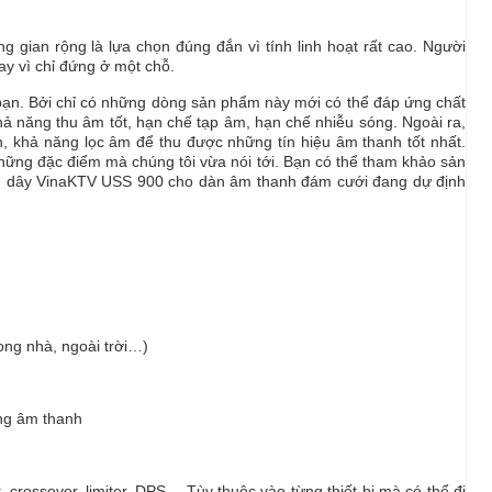
 gian rộng là lựa chọn đúng đắn vì tính linh hoạt rất cao. Người
ay vì chỉ đứng ở một chỗ.
bạn. Bởi chỉ có những dòng sản phẩm này mới có thể đáp ứng chất
 năng thu âm tốt, hạn chế tạp âm, hạn chế nhiễu sóng. Ngoài ra,
, khả năng lọc âm để thu được những tín hiệu âm thanh tốt nhất.
ững đặc điểm mà chúng tôi vừa nói tới. Bạn có thể tham khảo sản
 dây VinaKTV USS 900 cho dàn âm thanh đám cưới đang dự định
ong nhà, ngoài trời…)
ng âm thanh
, crossover, limiter, DPS… Tùy thuộc vào từng thiết bị mà có thể đi