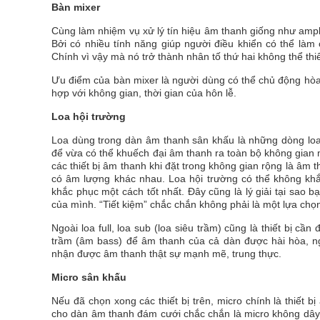
Bàn mixer
Cùng làm nhiệm vụ xử lý tín hiệu âm thanh giống như amp
Bởi có nhiều tính năng giúp người điều khiển có thể làm 
Chính vì vậy mà nó trở thành nhân tố thứ hai không thể th
Ưu điểm của bàn mixer là người dùng có thể chủ động hòa 
hợp với không gian, thời gian của hôn lễ.
Loa hội trường
Loa dùng trong dàn âm thanh sân khấu là những dòng loa
để vừa có thể khuếch đại âm thanh ra toàn bộ không gian
các thiết bị âm thanh khi đặt trong không gian rộng là âm
có âm lượng khác nhau. Loa hội trường có thể không k
khắc phục một cách tốt nhất. Đây cũng là lý giải tại sao
của mình. “Tiết kiệm” chắc chắn không phải là một lựa chọn
Ngoài loa full, loa sub (loa siêu trầm) cũng là thiết bị 
trầm (âm bass) để âm thanh của cả dàn được hài hòa, 
nhận được âm thanh thật sự mạnh mẽ, trung thực.
Micro sân khấu
Nếu đã chọn xong các thiết bị trên, micro chính là thiết 
cho dàn âm thanh đám cưới chắc chắn là micro không dây