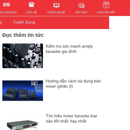
HỎI ĐÁP
N KARAOKE
LIÊN HỆ
KHUYẾN MÃI
CÔNG NGHỆ
g
Tuyển Dụng
Đọc thêm tin tức
Kiểm tra sức mạnh amply
karaoke gia đình
Hướng dẫn cách sử dụng bàn
mixer (phần II)
Tìm hiểu mixer karaoke loại
nào tốt nhất, hay nhất