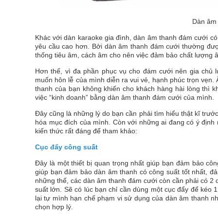
Dàn âm 
Khác với dàn karaoke gia đình, dàn âm thanh đám cưới có 
yêu cầu cao hơn. Bởi dàn âm thanh đám cưới thường được
thống tiêu âm, cách âm cho nên việc đảm bảo chất lượng â
Hơn thế, vì đa phần phục vụ cho đám cưới nên gia chủ l
muốn hôn lễ của mình diễn ra vui vẻ, hạnh phúc trọn vẹn
thanh của bạn không khiến cho khách hàng hài lòng thì 
việc “kinh doanh” bằng dàn âm thanh đám cưới của mình.
Đây cũng là những lý do bạn cần phải tìm hiểu thật kĩ trư
hóa mục đích của mình. Còn với những ai đang có ý định
kiến thức rất đáng để tham khảo:
Cục đẩy công suất
Đây là một thiết bị quan trọng nhất giúp bạn đảm bảo cô
giúp bạn đảm bảo dàn âm thanh có công suất tốt nhất, đ
những thế, các dàn âm thanh đám cưới còn cần phải có 2 c
suất lớn. Sẽ có lúc bạn chỉ cần dùng một cục đẩy để kéo 
lại tự mình hạn chế phạm vi sử dụng của dàn âm thanh nh
chọn hợp lý.