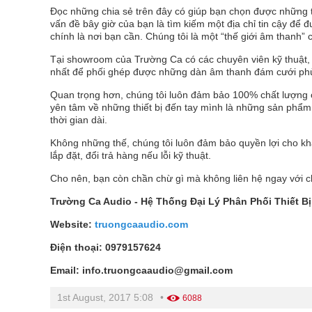
Đọc những chia sẻ trên đây có giúp bạn chọn được những 
vấn đề bây giờ của bạn là tìm kiếm một địa chỉ tin cậy để 
chính là nơi bạn cần. Chúng tôi là một “thế giới âm thanh”
Tại showroom của Trường Ca có các chuyên viên kỹ thuật, 
nhất để phối ghép được những dàn âm thanh đám cưới phù 
Quan trọng hơn, chúng tôi luôn đảm bảo 100% chất lượng
yên tâm về những thiết bị đến tay mình là những sản phẩm 
thời gian dài.
Không những thế, chúng tôi luôn đảm bảo quyền lợi cho k
lắp đặt, đổi trả hàng nếu lỗi kỹ thuật.
Cho nên, bạn còn chần chừ gì mà không liên hệ ngay với ch
Trường Ca Audio - Hệ Thống Đại Lý Phân Phối Thiết 
Website:
truongcaaudio.com
Điện thoại: 0979157624
Email: info.truongcaaudio@gmail.com
1st August, 2017 5:08
•
6088