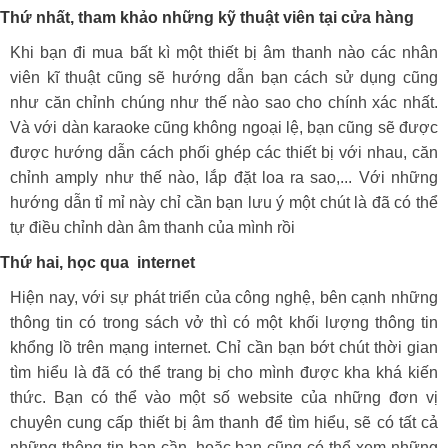
Thứ nhất, tham khảo những kỹ thuật viên tại cửa hàng
Khi bạn đi mua bất kì một thiết bị âm thanh nào các nhân
viên kĩ thuật cũng sẽ hướng dẫn bạn cách sử dụng cũng
như căn chỉnh chúng như thế nào sao cho chính xác nhất.
Và với dàn karaoke cũng không ngoại lệ, bạn cũng sẽ được
được hướng dẫn cách phối ghép các thiết bị với nhau, căn
chỉnh amply như thế nào, lắp đặt loa ra sao,... Với những
hướng dẫn tỉ mỉ này chỉ cần bạn lưu ý một chút là đã có thể
tự điều chỉnh dàn âm thanh của mình rồi
Thứ hai, học qua internet
Hiện nay, với sự phát triển của công nghệ, bên cạnh những
thông tin có trong sách vở thì có một khối lượng thông tin
khổng lồ trên mạng internet. Chỉ cần bạn bớt chút thời gian
tìm hiểu là đã có thể trang bị cho mình được kha khá kiến
thức. Bạn có thể vào một số website của những đơn vị
chuyên cung cấp thiết bị âm thanh để tìm hiểu, sẽ có tất cả
những thông tin bạn cần, hoặc bạn cũng có thể xem những