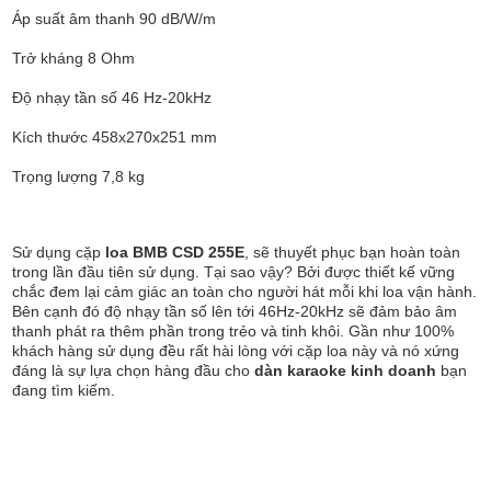
Áp suất âm thanh 90 dB/W/m
Trở kháng 8 Ohm
Độ nhạy tần số 46 Hz-20kHz
Kích thước 458x270x251 mm
Trọng lượng 7,8 kg
Sử dụng cặp
loa BMB CSD 255E
, sẽ thuyết phục bạn hoàn toàn
trong lần đầu tiên sử dụng. Tại sao vậy? Bởi được thiết kế vững
chắc đem lại cảm giác an toàn cho người hát mỗi khi loa vận hành.
Bên cạnh đó độ nhạy tần số lên tới 46Hz-20kHz sẽ đảm bảo âm
thanh phát ra thêm phần trong trẻo và tinh khôi. Gần như 100%
khách hàng sử dụng đều rất hài lòng với cặp loa này và nó xứng
đáng là sự lựa chọn hàng đầu cho
dàn karaoke kinh doanh
bạn
đang tìm kiếm.