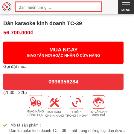
Thông số
Hình ảnh
So sánh
Bình luận
Dàn karaoke kinh doanh TC-39
56.700.000₫
MUA NGAY
GIAO TẬN NƠI HOẶC NHẬN Ở CỬA HÀNG
Gọi đặt mua
0936356284
(7h30 - 22h)
Mô tả sản phẩm :
Dàn karaoke kinh doanh TC – 39 – một trong những loại dàn được