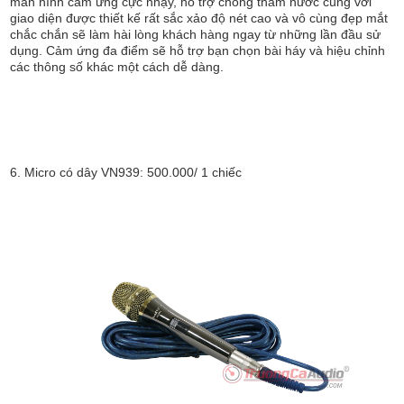
màn hình cảm ứng cực nhạy, hỗ trợ chống thấm nước cùng với
giao diện được thiết kế rất sắc xảo độ nét cao và vô cùng đẹp mắt
chắc chắn sẽ làm hài lòng khách hàng ngay từ những lần đầu sử
dụng. Cảm ứng đa điểm sẽ hỗ trợ bạn chọn bài háy và hiệu chỉnh
các thông số khác một cách dễ dàng.
6. Micro có dây VN939: 500.000/ 1 chiếc