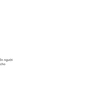
ến người
 cho