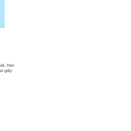
hật, Hàn
út giây