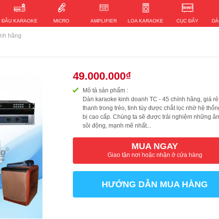
ĐẦU KARAOKE
MICRO
AMPLIFIER
LOA KARAOKE
CỤC ĐẨY
DÀ
ính hãng
49.000.000₫
Mô tả sản phẩm :
Dàn karaoke kinh doanh TC - 45 chính hãng, giá rẻ
thanh trong trẻo, tinh túy được chắt lọc nhờ hệ thốn
bị cao cấp. Chúng ta sẽ được trải nghiệm những â
sôi động, mạnh mẽ nhất...
MUA NGAY
Giao tận nơi hoặc nhận ở cửa hàng
HƯỚNG DẪN MUA HÀNG