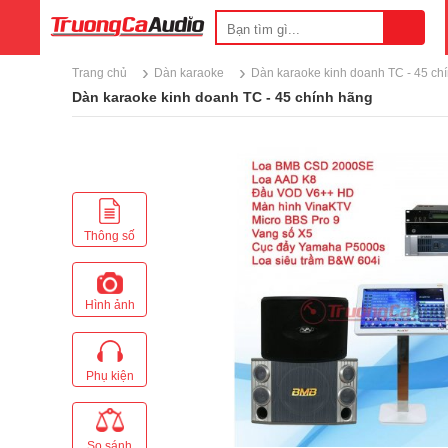
›
›
Trang chủ
Dàn karaoke
Dàn karaoke kinh doanh TC - 45 ch
Dàn karaoke kinh doanh TC - 45 chính hãng
Thông số
Hình ảnh
Phụ kiện
So sánh