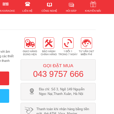
HỎI ĐÁP
N KARAOKE
LIÊN HỆ
KHUYẾN MÃI
CÔNG NGHỆ
 với âm
g các thiết
m thanh
GỌI ĐẶT MUA
043 9757 666
Địa chỉ: Số 3, Ngõ 149 Nguyễn
Ngọc Nại,Thanh Xuân, Hà Nội
Thanh toán khi nhận hàng bằng tiền
mặt, thẻ ATM, Visa, Master