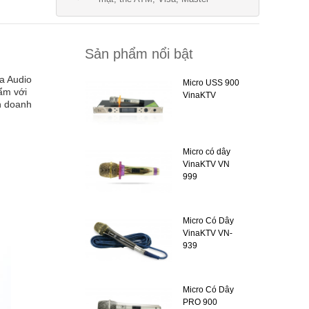
Sản phẩm nổi bật
a Audio
Micro USS 900
hẩm với
VinaKTV
h doanh
Micro có dây
VinaKTV VN
999
Micro Có Dây
VinaKTV VN-
939
Micro Có Dây
PRO 900