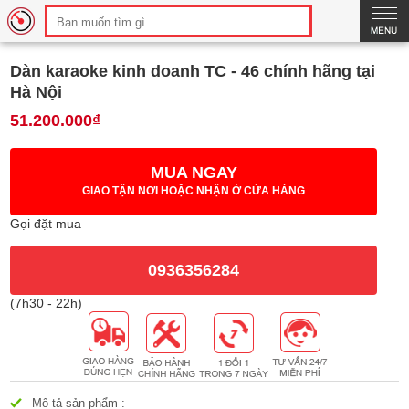
Thông số
Hình ảnh
So sánh
Bình luận
Dàn karaoke kinh doanh TC - 46 chính hãng tại
Hà Nội
51.200.000₫
MUA NGAY
GIAO TẬN NƠI HOẶC NHẬN Ở CỬA HÀNG
Gọi đặt mua
0936356284
(7h30 - 22h)
Mô tả sản phẩm :