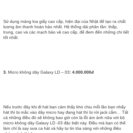
Sử dụng màng loa giấy cao cấp, hiện đại của Nhật để tạo ra chất
lượng âm thanh hoàn hảo nhất. Hệ thống dải phân tần: thấp,
trung, cao và các mạch bảo vệ cao cấp, để đem đến những chi tiết
tốt nhất.
3.
Micro không dây Galaxy LD – 03
: 4.000.000đ
Nếu trước đây khi đi hát bạn cảm thấy khó chịu mỗi lần bạn nhẩy
hát thì bị mắc vào dây micro hay đang hát thì bị rời jack cắm… Tất
cả những điều đó sẽ không bao giờ còn là lỗi ám ảnh nữa với bộ
micro không dây Galaxy LD -03 đặc biệt này. Điều mà bạn có thể
làm chỉ là say sưa ca hát và hãy tự tin tỏa sáng với những điệu