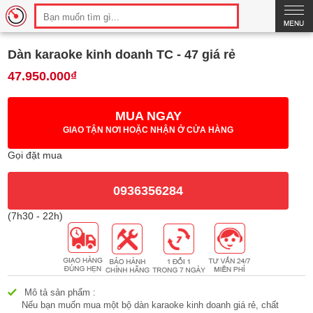
Thông số
Hình ảnh
So sánh
Bình luận
Dàn karaoke kinh doanh TC - 47 giá rẻ
47.950.000₫
MUA NGAY
GIAO TẬN NƠI HOẶC NHẬN Ở CỬA HÀNG
Gọi đặt mua
0936356284
(7h30 - 22h)
Mô tả sản phẩm :
Nếu bạn muốn mua một bộ dàn karaoke kinh doanh giá rẻ, chất