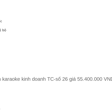
ếc
1 bộ
dàn karaoke kinh doanh TC-số 26 giá 55.400.000 VN
0