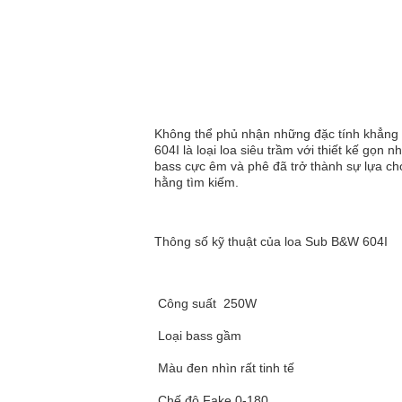
Không thể phủ nhận những đặc tính khẳng 
604I là loại loa siêu trầm với thiết kế gọn
bass cực êm và phê đã trở thành sự lựa ch
hằng tìm kiếm.
Thông số kỹ thuật của loa Sub B&W 604I
Công suất 250W
Loại bass gầm
Màu đen nhìn rất tinh tế
Chế độ Fake 0-180