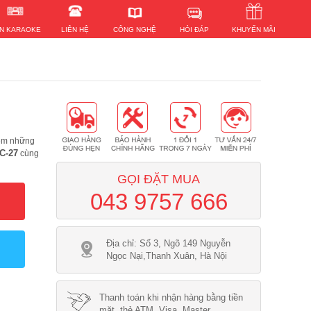
HỎI ĐÁP
N KARAOKE
LIÊN HỆ
KHUYẾN MÃI
CÔNG NGHỆ
iệm những
C-27
cùng
GỌI ĐẶT MUA
043 9757 666
Địa chỉ: Số 3, Ngõ 149 Nguyễn
Ngọc Nại,Thanh Xuân, Hà Nội
Thanh toán khi nhận hàng bằng tiền
mặt, thẻ ATM, Visa, Master