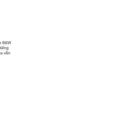
ub B&W
tiếng
ta vẫn