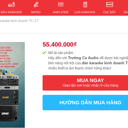
ĐẦU KARAOKE
MICRO
AMPLIFIER
LOA KARAOKE
CỤC ĐẨY
DÀ
araoke kinh doanh TC-27
55.400.000₫
Mô tả sản phẩm :
Trường Ca Audio
Hãy đến với
để được trải ngh
dàn karaoke kinh doanh T
tính năng nổi trội của
nhiều thiết bị âm thanh chính hãng khác!
MUA NGAY
Giao tận nơi hoặc nhận ở cửa hàng
HƯỚNG DẪN MUA HÀNG