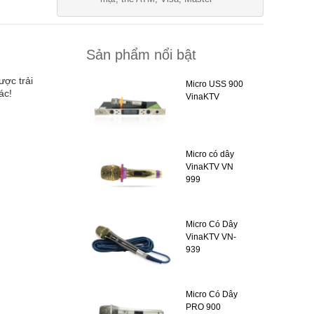
Sản phẩm nổi bật
ược trải
Micro USS 900
ác!
VinaKTV
Micro có dây
VinaKTV VN
999
Micro Có Dây
VinaKTV VN-
939
Micro Có Dây
PRO 900