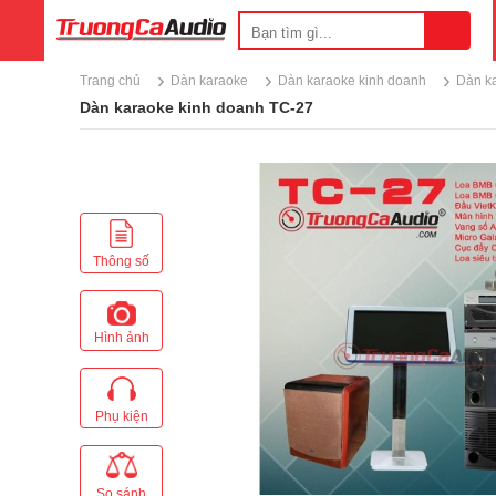
›
›
›
Trang chủ
Dàn karaoke
Dàn karaoke kinh doanh
Dàn k
Dàn karaoke kinh doanh TC-27
Thông số
Hình ảnh
Phụ kiện
So sánh