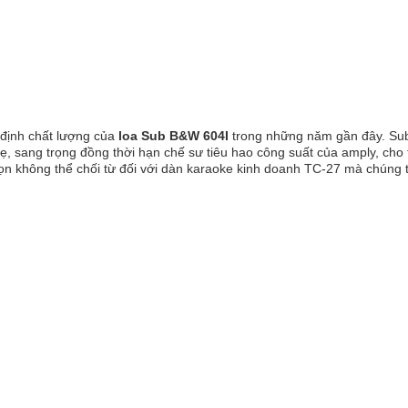
định chất lượng của
loa Sub B&W 604I
trong những năm gần đây. S
 nhẹ, sang trọng đồng thời hạn chế sư tiêu hao công suất của amply, cho 
ọn không thể chối từ đối với dàn karaoke kinh doanh TC-27 mà chúng 