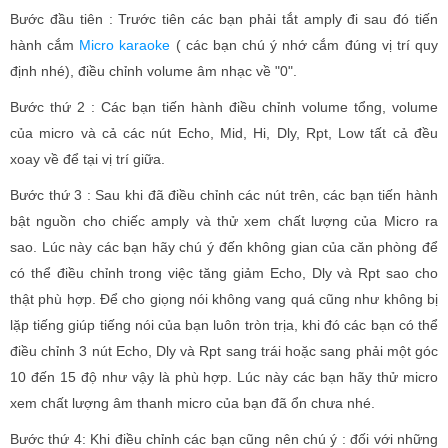
Bước đầu tiên : Trước tiên các bạn phải tắt amply đi sau đó tiến
hành cắm
Micro karaoke
( các bạn chú ý nhớ cắm đúng vị trí quy
định nhé), điều chỉnh volume âm nhạc về "0".
Bước thứ 2 : Các bạn tiến hành điều chỉnh volume tổng, volume
của micro và cả các nút Echo, Mid, Hi, Dly, Rpt, Low tất cả đều
xoay về để tại vị trí giữa.
Bước thứ 3 : Sau khi đã điều chỉnh các nút trên, các bạn tiến hành
bật nguồn cho chiếc amply và thử xem chất lượng của Micro ra
sao. Lúc này các bạn hãy chú ý đến không gian của căn phòng để
có thể điều chỉnh trong việc tăng giảm Echo, Dly và Rpt sao cho
thật phù hợp. Để cho giọng nói không vang quá cũng như không bị
lặp tiếng giúp tiếng nói của bạn luôn tròn trịa, khi đó các bạn có thể
điều chỉnh 3 nút Echo, Dly và Rpt sang trái hoặc sang phải một góc
10 đến 15 độ như vậy là phù hợp. Lúc này các bạn hãy thử micro
xem chất lượng âm thanh micro của bạn đã ổn chưa nhé.
Bước thứ 4: Khi điều chỉnh các bạn cũng nên chú ý : đối với những