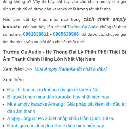
đúng không ạ? Vậy thì hãy bắt tay vào căn chỉnh amply cho gia
đình mình để có được dàn karaoke chất lượng tốt nhất nhé.
cách chỉnh amply
Nếu còn bất kỳ thắc mắc nào trong
karaoke
, các bạn hãy liên hệ với
Trường Ca Audio
chúng tôi theo
0961636611
-
0985639966
số hotline:
để được các chuyên gia
âm thanh tư vấn và giải đáp chi tiết nhất nhé.
Trường Ca Audio - Hệ Thống Đại Lý Phân Phối Thiết Bị
Âm Thanh Chính Hãng Lớn Nhất Việt Nam
Xem thêm...>>
Mua Amply Karaoke tốt nhất ở đâu?
Xem thêm:
Địa chỉ bán micro không dây giá rẻ tại Hà Nội
Bí quyết chọn mua dàn karaoke hay nhất hiện nay
Mua amply karaoke Arirang : Giải pháp tiết kiệm khi đầu tư
dàn âm thanh
Amply Jarguar PA 203N nhập khẩu Hàn Quốc 100%
Đánh giá các dòng loa Bose điển hình hiện nay