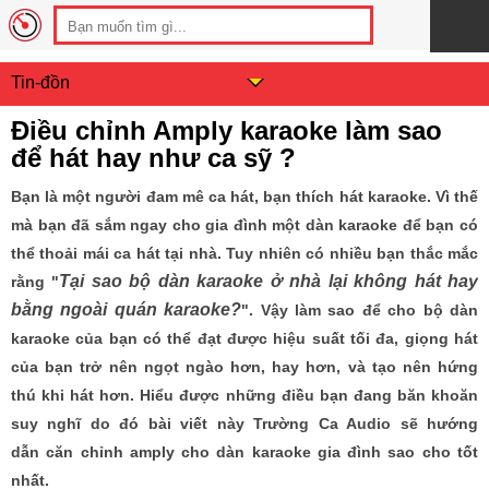
Tin-đồn
Điều chỉnh Amply karaoke làm sao
để hát hay như ca sỹ ?
Bạn là một người đam mê ca hát, bạn thích hát karaoke. Vì thế
mà bạn đã sắm ngay cho gia đình một dàn karaoke để bạn có
thể thoải mái ca hát tại nhà. Tuy nhiên có nhiều bạn thắc mắc
Tại sao bộ dàn karaoke ở nhà lại không hát hay
rằng "
bằng ngoài quán karaoke?
". Vậy làm sao để cho bộ dàn
karaoke của bạn có thể đạt được hiệu suất tối đa, giọng hát
của bạn trở nên ngọt ngào hơn, hay hơn, và tạo nên hứng
thú khi hát hơn. Hiểu được những điều bạn đang băn khoăn
suy nghĩ do đó bài viết này Trường Ca Audio sẽ hướng
dẫn căn chỉnh amply cho dàn karaoke gia đình sao cho tốt
nhất.