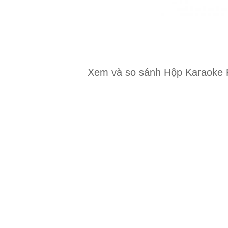
Xem và so sánh Hộp Karaoke F