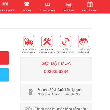
HỎI ĐÁP
N KARAOKE
LIÊN HỆ
KHUYẾN MÃI
CÔNG NGHỆ
GỌI ĐẶT MUA
0936356284
Địa chỉ: Số 3, Ngõ 149 Nguyễn
Ngọc Nại,Thanh Xuân, Hà Nội
Thanh toán khi nhận hàng bằng tiền