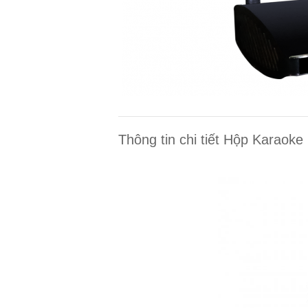
Thông tin chi tiết Hộp Karaoke