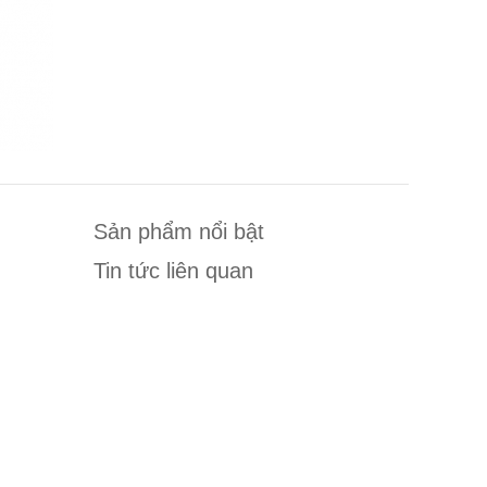
Sản phẩm nổi bật
Tin tức liên quan