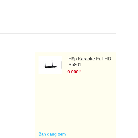
Hộp Karaoke Full HD
Sb801
0.000₫
Bạn đang xem