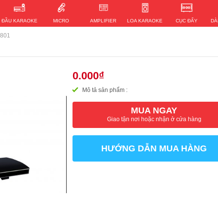
ĐẦU KARAOKE
MICRO
AMPLIFIER
LOA KARAOKE
CỤC ĐẨY
DÀ
b801
0.000₫
Mô tả sản phẩm :
MUA NGAY
Giao tận nơi hoặc nhận ở cửa hàng
HƯỚNG DẪN MUA HÀNG