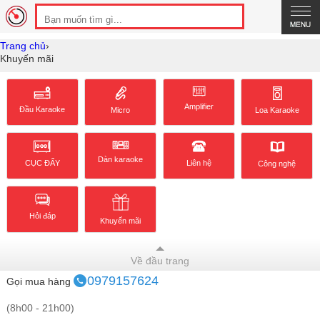
Trang chủ
›
Khuyến mãi
Amplifier
Đầu Karaoke
Loa Karaoke
Micro
Dàn karaoke
CỤC ĐẨY
Liên hệ
Công nghệ
Hỏi đáp
Khuyến mãi
Về đầu trang
0979157624
Gọi mua hàng
(8h00 - 21h00)