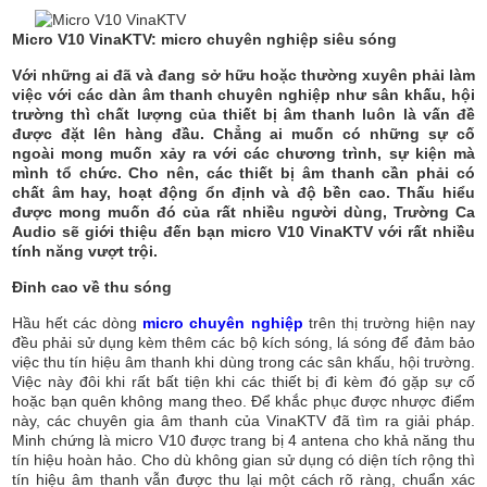
Micro V10 VinaKTV: micro chuyên nghiệp siêu sóng
Với những ai đã và đang sở hữu hoặc thường xuyên phải làm
việc với các dàn âm thanh chuyên nghiệp như sân khấu, hội
trường thì chất lượng của thiết bị âm thanh luôn là vấn đề
được đặt lên hàng đầu. Chẳng ai muốn có những sự cố
ngoài mong muốn xảy ra với các chương trình, sự kiện mà
mình tổ chức. Cho nên, các thiết bị âm thanh cần phải có
chất âm hay, hoạt động ổn định và độ bền cao. Thấu hiểu
được mong muốn đó của rất nhiều người dùng, Trường Ca
Audio sẽ giới thiệu đến bạn micro V10 VinaKTV với rất nhiều
tính năng vượt trội.
Đỉnh cao về thu sóng
Hầu hết các dòng
micro chuyên nghiệp
trên thị trường hiện nay
đều phải sử dụng kèm thêm các bộ kích sóng, lá sóng để đảm bảo
việc thu tín hiệu âm thanh khi dùng trong các sân khấu, hội trường.
Việc này đôi khi rất bất tiện khi các thiết bị đi kèm đó gặp sự cố
hoặc bạn quên không mang theo. Để khắc phục được nhược điểm
này, các chuyên gia âm thanh của VinaKTV đã tìm ra giải pháp.
Minh chứng là micro V10 được trang bị 4 antena cho khả năng thu
tín hiệu hoàn hảo. Cho dù không gian sử dụng có diện tích rộng thì
tín hiệu âm thanh vẫn được thu lại một cách rõ ràng, chuẩn xác