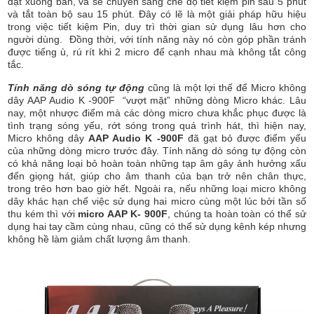
đặt xuống bàn, và sẽ chuyển sang chế độ tiết kiệm pin sau 5 phút
và tắt toàn bộ sau 15 phút. Đây có lẽ là một giải pháp hữu hiệu
trong việc tiết kiệm Pin, duy trì thời gian sử dụng lâu hơn cho
người dùng. Đồng thời, với tính năng này nó còn góp phần tránh
được tiếng ù, rú rít khi 2 micro để cạnh nhau mà không tắt công
tắc.
Tính năng dò sóng tự động
cũng là một lợi thế để Micro không
dây AAP Audio K -900F “vượt mặt” những dòng Micro khác. Lâu
nay, một nhược điểm mà các dòng micro chưa khắc phục được là
tình trạng sóng yếu, rớt sóng trong quá trình hát, thì hiện nay,
Micro không dây
AAP Audio K -900F
đã gạt bỏ được điểm yếu
của những dòng micro trước đây. Tính năng dò sóng tự động còn
có khả năng loại bỏ hoàn toàn những tạp âm gây ảnh hưởng xấu
đến giọng hát, giúp cho âm thanh của bạn trở nên chân thực,
trong trẻo hơn bao giờ hết. Ngoài ra, nếu những loại micro không
dây khác hạn chế việc sử dụng hai micro cùng một lúc bởi tần số
thu kém thì với
micro AAP K- 900F
, chúng ta hoàn toàn có thể sử
dụng hai tay cầm cùng nhau, cũng có thể sử dụng kênh kép nhưng
không hề làm giảm chất lượng âm thanh.