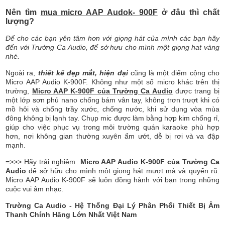
Nên tìm
mua micro AAP Audok- 900F
ở đâu thì chất
lượng?
Để cho các bạn yên tâm hơn với giọng hát của mình các bạn hãy
đến với Trường Ca Audio, để sở hưu cho mình một giọng hat vàng
nhé.
Ngoài ra,
thiết kế đẹp mắt, hiện đại
cũng là một điểm cộng cho
Micro AAP Audio K-900F. Không như một số micro khác trên thị
trường,
Micro AAP K-900F của Trường Ca Audio
được trang bị
một lớp sơn phủ nano chống bám vân tay, không trơn trượt khi có
mồ hôi và chống trầy xước, chống nước, khi sử dụng vòa mùa
đông không bị lạnh tay. Chụp mic được làm bằng hợp kim chống rỉ,
giúp cho việc phục vụ trong môi trường quán karaoke phù hợp
hơn, nơi không gian thường xuyên ẩm ướt, dễ bị rơi và va đập
mạnh.
=>>> Hãy trải nghiệm
Micro AAP Audio K-900F của Trường Ca
Audio
để sở hữu cho mình một giọng hát mượt mà và quyến rũ.
Micro AAP Audio K-900F sẽ luôn đồng hành với bạn trong những
cuộc vui âm nhạc.
Trường Ca Audio - Hệ Thống Đại Lý Phân Phối Thiết Bị Âm
Thanh Chính Hãng Lớn Nhất Việt Nam