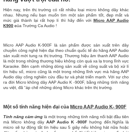
Hiện nay, trên thị trường có rất nhiều loại micro không dây khác
nhau. Nhưng nếu bạn muốn tìm một sản phẩm tốt, đẹp mắt và
mức giá thành lại rất hợp lí thì hãy đến với
Micro AAP Audio
K900
c
ủa Trường Ca Audio !
Micro AAP Audio K-900F là sản phẩm được sản xuất trên dây
chuyền công nghệ hiện đại theo chuẩn quốc tế do hãng AAP Audio
sản xuất mới tung ra thị trường. Thương hiệu âm thanh AAP Audio
là một trong những thương hiệu không còn quá xa lạ trong lĩnh vực
Karaoke. Bên cạnh những dòng sản xuất về công suất và bộ xử lí
tín hiệu số, micro cũng là một trong những lĩnh vực mà hãng AAP
Audio dày công nghiên cứu đầu tư và phát triển mạnh. Với sự cho
ra đời Micro không dây AAP Audio K -900F, bằng những tính năng
ưu việt, đã “áp chế những dòng Micro khác trên thị trường.
Một số tính năng hiện đại của
Micro AAP Audio K- 900F
Tính năng cảm ứng
là một trong những tính năng nổi bật đầu tiên
mà Micro không dây
AAP Audio K -900F
hướng đến.Nghĩa là
micro sẽ tự động tắt tín hiệu sau 5 giây nếu không hát nữa hoặc