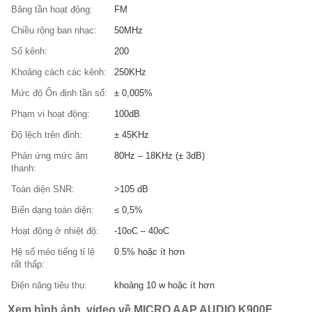
Băng tần hoạt động:
FM
Chiều rộng ban nhạc:
50MHz
Số kênh:
200
Khoảng cách các kênh:
250KHz
Mức độ Ổn định tần số:
± 0,005%
Phạm vi hoạt động:
100dB
Độ lệch trên đỉnh:
± 45KHz
Phản ứng mức âm
80Hz – 18KHz (± 3dB)
thanh:
Toàn diện SNR:
>105 dB
Biến dạng toàn diện:
≤ 0,5%
Hoạt động ở nhiệt độ:
-10oC – 40oC
Hệ số méo tiếng tỉ lệ
0.5% hoặc ít hơn
rất thấp:
Điện năng tiêu thụ:
khoảng 10 w hoặc ít hơn
Xem hình ảnh, video về MICRO AAP AUDIO K900F