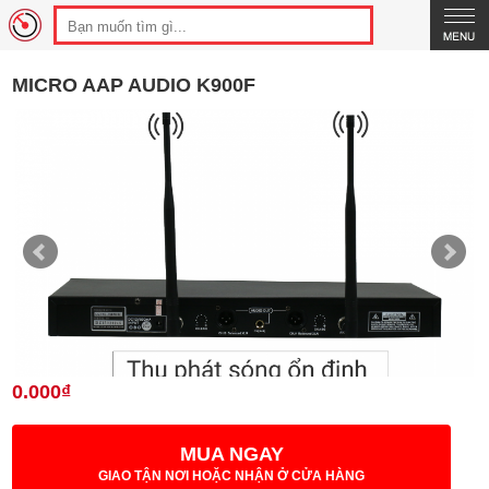
MICRO AAP AUDIO K900F
0.000₫
MUA NGAY
GIAO TẬN NƠI HOẶC NHẬN Ở CỬA HÀNG