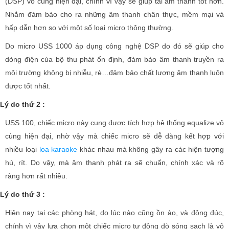
(DSP) vô cùng hiện đại, chính vì vậy sẽ giúp tái âm thanh tốt hơn.
Nhằm đảm bảo cho ra những âm thanh chân thực, mềm mại và
hấp dẫn hơn so với một số loại micro thông thường.
Do micro USS 1000 áp dụng công nghệ DSP do đó sẽ giúp cho
dòng điện của bộ thu phát ổn định, đảm bảo âm thanh truyền ra
môi trường không bị nhiễu, rè…đảm bảo chất lượng âm thanh luôn
được tốt nhất.
Lý do thứ 2 :
USS 100, chiếc micro này cung được tích hợp hệ thống equalize vô
cùng hiện đại, nhờ vậy mà chiếc micro sẽ dễ dàng kết hợp với
nhiều loại
loa karaoke
khác nhau mà không gây ra các hiện tượng
hú, rít. Do vậy, mà âm thanh phát ra sẽ chuẩn, chính xác và rõ
ràng hơn rất nhiều.
Lý do thứ 3 :
Hiện nay tại các phòng hát, do lúc nào cũng ồn ào, và đông đúc,
chính vì vậy lựa chọn một chiếc micro tự động dò sóng sạch là vô