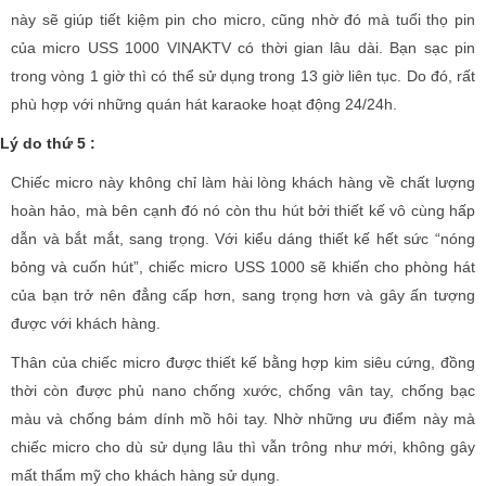
này sẽ giúp tiết kiệm pin cho micro, cũng nhờ đó mà tuổi thọ pin
của micro USS 1000 VINAKTV có thời gian lâu dài. Bạn sạc pin
trong vòng 1 giờ thì có thể sử dụng trong 13 giờ liên tục. Do đó, rất
phù hợp với những quán hát karaoke hoạt động 24/24h.
Lý do thứ 5 :
Chiếc micro này không chỉ làm hài lòng khách hàng về chất lượng
hoàn hảo, mà bên cạnh đó nó còn thu hút bởi thiết kế vô cùng hấp
dẫn và bắt mắt, sang trọng. Với kiểu dáng thiết kế hết sức “nóng
bỏng và cuốn hút”, chiếc micro USS 1000 sẽ khiến cho phòng hát
của bạn trở nên đẳng cấp hơn, sang trọng hơn và gây ấn tượng
được với khách hàng.
Thân của chiếc micro được thiết kế bằng hợp kim siêu cứng, đồng
thời còn được phủ nano chống xước, chống vân tay, chống bạc
màu và chống bám dính mồ hôi tay. Nhờ những ưu điểm này mà
chiếc micro cho dù sử dụng lâu thì vẫn trông như mới, không gây
mất thẩm mỹ cho khách hàng sử dụng.