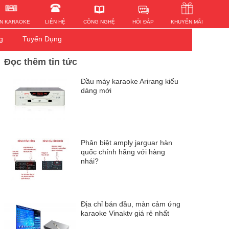
HỎI ĐÁP
N KARAOKE
LIÊN HỆ
KHUYẾN MÃI
CÔNG NGHỆ
g
Tuyển Dụng
Đọc thêm tin tức
Đầu máy karaoke Arirang kiểu
dáng mới
Phân biệt amply jarguar hàn
quốc chính hãng với hàng
nhái?
Địa chỉ bán đầu, màn cảm ứng
karaoke Vinaktv giá rẻ nhất