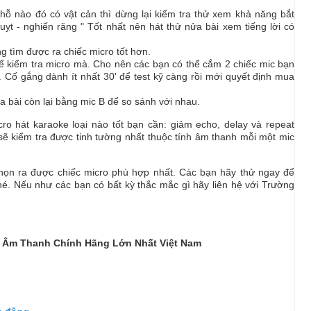
hỗ nào đó có vật cản thì dừng lại kiểm tra thử xem khả năng bắt
uỵt - nghiến răng " Tốt nhất nên hát thử nửa bài xem tiếng lời có
g tìm được ra chiếc micro tốt hơn.
ể kiểm tra micro mà. Cho nên các bạn có thể cắm 2 chiếc mic bạn
. Cố gắng dành ít nhất 30' để test kỹ càng rồi mới quyết định mua
a bài còn lại bằng mic B để so sánh với nhau.
cro hát karaoke loại nào tốt bạn cần: giảm echo, delay và repeat
 sẽ kiểm tra được tinh tường nhất thuộc tính âm thanh mỗi một mic
chọn ra được chiếc micro phù hợp nhất. Các bạn hãy thử ngay để
hé. Nếu như các bạn có bất kỳ thắc mắc gì hãy liên hệ với Trường
Bị Âm Thanh Chính Hãng Lớn Nhất Việt Nam