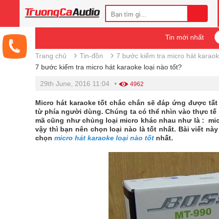
Tin mới nhất
›
›
Trang chủ
Tin-đồn
7 bước kiểm tra micro hát karaok
7 bước kiểm tra micro hát karaoke loại nào tốt?
29th June, 2016 11:04
•
4962
Micro hát karaoke tốt chắc chắn sẽ đáp ứng được tấ
từ phía người dùng. Chúng ta có thể nhìn vào thực tế s
mã cũng như chủng loại micro khác nhau như là : micro
vậy thì bạn nên chọn loại nào là tốt nhất. Bài viết n
chọn
micro hát karaoke loại nào tốt
nhất.