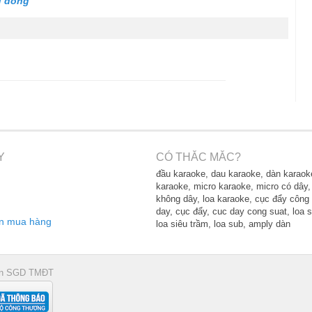
u đồng
Y
CÓ THẮC MẮC?
đầu karaoke, dau karaoke, dàn karaok
karaoke, micro karaoke, micro có dây,
không dây, loa karaoke, cục đẩy công 
day, cục đẩy, cuc day cong suat, loa s
n mua hàng
loa siêu trầm, loa sub, amply dàn
ận SGD TMĐT