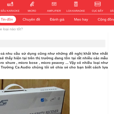
ĐẦU KARAOKE
MICRO
AMPLIFIER
LOA KARAOKE
CỤC ĐẨY
DÀ
Tin-đồn
Chuyên đề
Đánh giá
Mẹo hay
Cộng đồn
e loại nào tốt?
t cả nhu cầu sử dụng cũng như những đề nghị khắt khe nhất
ẽ thấy hiện tại trên thị trường đang tồn tại rất nhiều các mẫu
 shure , micro bose , micro peavey ... Vậy có nhiều loại như
ày Trường Ca Audio chúng tôi sẽ chia sẻ cho bạn biết cách lựa