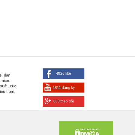
4926 like
e, dan
 micro
suất, cuc
1811 đăng ký
ieu tram,
663 theo dõi