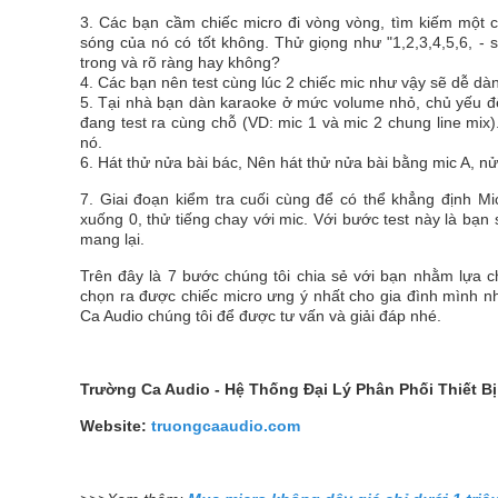
3. Các bạn cầm chiếc micro đi vòng vòng, tìm kiếm một c
sóng của nó có tốt không. Thử giọng như "1,2,3,4,5,6, - s
trong và rõ ràng hay không?
4. Các bạn nên test cùng lúc 2 chiếc mic như vậy sẽ dễ dàn
5. Tại nhà bạn dàn karaoke ở mức volume nhỏ, chủ yếu đ
đang test ra cùng chỗ (VD: mic 1 và mic 2 chung line mix)
nó.
6. Hát thử nửa bài bác, Nên hát thử nửa bài bằng mic A, nử
7. Giai đoạn kiểm tra cuối cùng để có thể khẳng định Mi
xuống 0, thử tiếng chay với mic. Với bước test này là bạn
mang lại.
Trên đây là 7 bước chúng tôi chia sẻ với bạn nhằm lựa 
chọn ra được chiếc micro ưng ý nhất cho gia đình mình n
Ca Audio chúng tôi để được tư vấn và giải đáp nhé.
Trường Ca Audio - Hệ Thống Đại Lý Phân Phối Thiết 
Website:
truongcaaudio.com