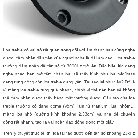
Loa treble có vai trò rất quan trọng đối với âm thanh sau cùng nghe
được, cảm nhận đầu tiền của người nghe là dải âm cao. Loa treble
thường đảm nhận dải tần số từ 3000Hz trở lên. Đặc biệt, lúc đang
nghe nhạc, bạn mở tấm chắn loa, sẽ thấy hình như loa mid/bass
đang rung động còn loa treble đứng yên. Tại sao lại như vậy? Đó là
vì màng loa treble rung quá nhanh, chính vì thế nên bạn sẽ không
thể cảm nhận được thấy bằng mắt thường được. Cấu tạo của loa
treble thường có dạng dome (vòm), làm từ titanium, lụa, nhôm…
màng loa nhỏ (đường kính khoảng 2.53cm) và nhẹ để chuyển
động rất nhanh, tạo ra vài ngàn dao động trong một giây.
Trên lý thuyết thực tế, thì loa tái tạo được đến tần số khoảng 23kHz