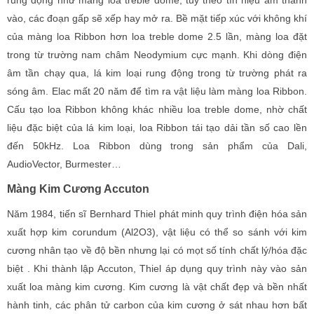
rung động như màng loa treble dome, tùy theo tín hiệu âm thanh
vào, các đoạn gấp sẽ xếp hay mở ra. Bề mặt tiếp xúc với không khí
của màng loa Ribbon hơn loa treble dome 2.5 lần, màng loa đặt
trong từ trường nam châm Neodymium cực mạnh. Khi dòng điện
âm tần chạy qua, lá kim loại rung động trong từ trường phát ra
sóng âm. Elac mất 20 năm để tìm ra vật liệu làm màng loa Ribbon.
Cấu tạo loa Ribbon không khác nhiều loa treble dome, nhờ chất
liệu đặc biệt của lá kim loại, loa Ribbon tái tạo dải tần số cao lền
đến 50kHz. Loa Ribbon dùng trong sản phẩm của Dali,
AudioVector, Burmester…
Màng Kim Cương Accuton
Năm 1984, tiến sĩ Bernhard Thiel phát minh quy trình điện hóa sản
xuất hợp kim corundum (Al2O3), vật liệu có thể so sánh với kim
cương nhân tạo về độ bền nhưng lại có mọt số tính chất lý/hóa đặc
biệt . Khi thành lập Accuton, Thiel áp dụng quy trình này vào sản
xuất loa màng kim cương. Kim cương là vật chất đẹp và bền nhất
hành tinh, các phân tử carbon của kim cương ở sát nhau hơn bất