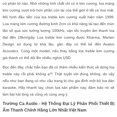
cứ phân tử nào. Nhờ những tính chất chỉ có ở kim cương, loa màng
kim cương vượt trội hơn phần còn lại của thế giới ở tất cả mọi mặt.
Mô hình đầu tiền của loa treble kim cương xuất hiện năm 1998.
Loa màng kim cương đường kính 2cm có khả năng tái tạo đến mức
tần số quá sức tưởng tượng 100kHz, vận tốc truyền âm thanh loa
đạt đến 18km/giây. Loa treble kim cương được Kharma, Marten
Design sử dụng từ khá lâu, gần đây có thể kể đến Avalon
Acoustics. Cùng một model, nếu thay bằng loa treble kim cương
giá thành có thể dội lền nhiều nghìn USD.
Đọc đến đây, chắc hẳn bạn đã có thêm nhiều kiến thức về dòng loa
treble này rồi phải không ạ?! Thật tuyệt vời đúng không, do vậy
nếu như bạn đang có nhu cầu trang bị cho gia đình một bộ loa dàn
karaoke. Hãy nhanh tay, chọn lựa sản phẩm này, đảm bảo nó sẽ
làm bài hài lòng và cũng vô cùng ưng ý.
Trường Ca Audio - Hệ Thống Đại Lý Phân Phối Thiết Bị
Âm Thanh Chính Hãng Lớn Nhất Việt Nam