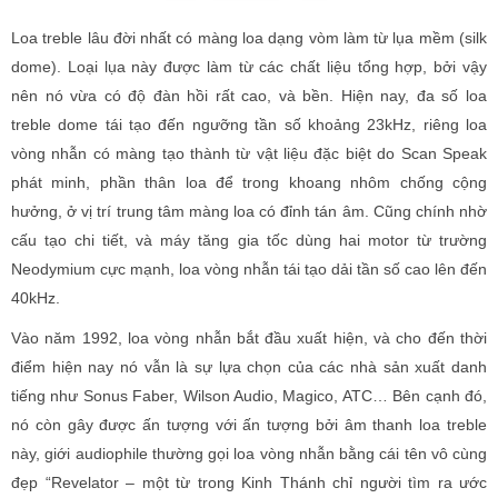
Loa treble lâu đời nhất có màng loa dạng vòm làm từ lụa mềm (silk
dome). Loại lụa này được làm từ các chất liệu tổng hợp, bởi vậy
nên nó vừa có độ đàn hồi rất cao, và bền. Hiện nay, đa số loa
treble dome tái tạo đến ngưỡng tần số khoảng 23kHz, riêng loa
vòng nhẫn có màng tạo thành từ vật liệu đặc biệt do Scan Speak
phát minh, phần thân loa để trong khoang nhôm chống cộng
hưởng, ở vị trí trung tâm màng loa có đỉnh tán âm. Cũng chính nhờ
cấu tạo chi tiết, và máy tăng gia tốc dùng hai motor từ trường
Neodymium cực mạnh, loa vòng nhẫn tái tạo dải tần số cao lên đến
40kHz.
Vào năm 1992, loa vòng nhẫn bắt đầu xuất hiện, và cho đến thời
điểm hiện nay nó vẫn là sự lựa chọn của các nhà sản xuất danh
tiếng như Sonus Faber, Wilson Audio, Magico, ATC… Bên cạnh đó,
nó còn gây được ấn tượng với ấn tượng bởi âm thanh loa treble
này, giới audiophile thường gọi loa vòng nhẫn bằng cái tên vô cùng
đẹp “Revelator – một từ trong Kinh Thánh chỉ người tìm ra ước