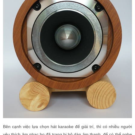
Bên cạnh việc lựa chọn hát karaoke để giải trí, thì có nhiều người
yêu thích âm nhạc họ đã trang bị bộ dàn âm thanh, để có thể nghe