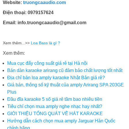
Website:
truongcaaudio.com
Điện thoại: 0979157624
Email: info.truongcaaudio@gmail.com
Xem thêm...>>
Loa Bass là gì ?
Xem thêm:
Mua cục đẩy công suất giá rẻ tại Hà nội
Bán dàn karaoke arirang cũ đảm bảo chất lượng tốt nhất
Địa chỉ bán loa amply karaoke Nhật Bản giá rẻ?
Giá bán, thông số kỹ thuật của amply Arirang SPA 203GE
Plus
Đầu đĩa karaoke 5 số giá rẻ tầm bao nhiêu tiền
Tiêu chí chọn mua amply nghe nhạc hay nhất?
GIỚI THIỆU TỔNG QUÁT VỀ HÁT KARAOKE
Hướng dẫn cách chọn mua amply Jarguar Hàn Quốc
chính hãng