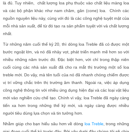
là đủ. Tuy nhiên, chất lượng loa phụ thuộc vào chất liệu màng loa
và các bộ phận khác như nam châm, gân (cone) loa. Chính các
nguồn nguyên liệu này, cùng với đó là các công nghệ tuyệt mật của
mỗi nhà sản xuất, để từ đó tạo ra sản phẩm tuyệt vời và chất lượng
nhất.
Từ những năm cuối thế kỷ 20, thì dòng loa Treble đã có được một
bước ngoặt lớn, và nó đã nhảy vọt, phát triển mạnh mẽ hơn so với
nhiều những năm trước đó. Đặc biệt hơn, với chỉ trong thập niên
cuối cùng các nhà sản xuất đã cho ra mắt thị trường một số loa
treble mới. Do vậy, mà tên tuổi của nó đã nhanh chóng chiếm được
vị trí vững chắc trên thị trường âm thanh. Ngoài ra, việc áp dụng
công nghệ thông tin với nhiều ứng dụng hiện đại và các loại vật liệu
mới vào nghiền cứu chế tạo. Chính vì vậy, loa Treble đã ngày càng
tiến xa hơn trong những thế kỷ mới, và ngày càng được nhiều
người tiêu dùng lựa chọn và tin tưởng hơn.
Nhằm giúp cho bạn hiểu sâu hơn về dòng
loa Treble
, trong những
giai đoạn cuối thể kỷ trước đây. Bởi vậy dưới đây chúng tôi sẽ chia