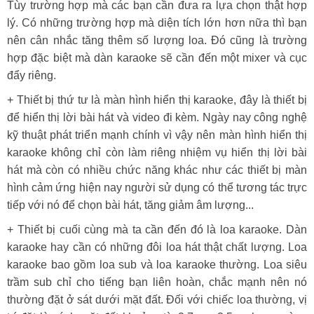
Tùy trường hợp mà các bạn cần đưa ra lựa chọn thật hợp
lý. Có những trường hợp mà diện tích lớn hơn nữa thì bạn
nên cân nhắc tăng thêm số lượng loa. Đó cũng là trường
hợp đặc biệt mà dàn karaoke sẽ cần đến một mixer và cục
đẩy riêng.
+ Thiết bị thứ tư là màn hình hiển thị karaoke, đây là thiết bị
để hiển thị lời bài hát và video đi kèm. Ngày nay công nghệ
kỹ thuật phát triển mạnh chính vì vậy nên màn hình hiển thị
karaoke không chỉ còn làm riêng nhiệm vụ hiển thị lời bài
hát mà còn có nhiều chức năng khác như các thiết bị màn
hình cảm ứng hiện nay người sử dụng có thể tương tác trực
tiếp với nó để chọn bài hát, tăng giảm âm lượng...
+ Thiết bị cuối cùng mà ta cần đến đó là loa karaoke. Dàn
karaoke hay cần có những đôi loa hát thật chất lượng. Loa
karaoke bao gồm loa sub và loa karaoke thường. Loa siêu
trầm sub chỉ cho tiếng bạn liên hoàn, chắc mạnh nên nó
thường đặt ở sát dưới mặt đất. Đối với chiếc loa thường, vị