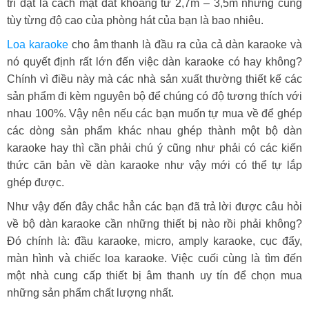
trí đặt là cách mặt đất khoảng từ 2,7m – 3,5m nhưng cùng
tùy từng độ cao của phòng hát của bạn là bao nhiêu.
Loa karaoke
cho âm thanh là đầu ra của cả dàn karaoke và
nó quyết định rất lớn đến việc dàn karaoke có hay không?
Chính vì điều này mà các nhà sản xuất thường thiết kế các
sản phẩm đi kèm nguyên bộ để chúng có độ tương thích với
nhau 100%. Vậy nên nếu các bạn muốn tự mua về để ghép
các dòng sản phẩm khác nhau ghép thành một bộ dàn
karaoke hay thì cần phải chú ý cũng như phải có các kiến
thức căn bản về dàn karaoke như vậy mới có thể tự lắp
ghép được.
Như vậy đến đây chắc hẳn các bạn đã trả lời được câu hỏi
về bộ dàn karaoke cần những thiết bị nào rồi phải không?
Đó chính là: đầu karaoke, micro, amply karaoke, cục đẩy,
màn hình và chiếc loa karaoke. Việc cuối cùng là tìm đến
một nhà cung cấp thiết bị âm thanh uy tín để chọn mua
những sản phẩm chất lượng nhất.