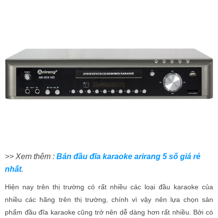
>> Xem thêm :
Bán đầu đĩa karaoke arirang 5 số giá rẻ
nhất
.
Hiện nay trên thị trường có rất nhiều các loại đầu karaoke của
nhiều các hãng trên thị trường, chính vì vậy nên lựa chọn sản
phẩm đầu đĩa karaoke cũng trở nên dễ dàng hơn rất nhiều. Bởi có