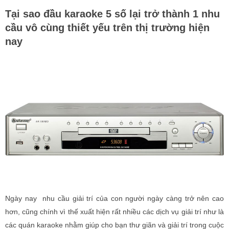
Tại sao đầu karaoke 5 số lại trở thành 1 nhu
cầu vô cùng thiết yếu trên thị trường hiện
nay
Ngày nay nhu cầu giải trí của con người ngày càng trở nên cao
hơn, cũng chính vì thế xuất hiện rất nhiều các dịch vụ giải trí như là
các quán karaoke nhằm giúp cho bạn thư giãn và giải trí trong cuộc