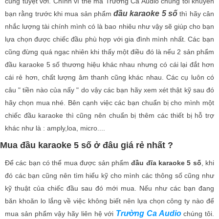
cùng tuyệt vời. Chính vì thế mà Trường Ca Audio chúng tôi khuyên
đầu karaoke 5 số
bạn rằng trước khi mua sản phẩm
thì hãy cân
nhắc lượng tài chính mình có là bao nhiêu như vậy sẽ giúp cho bạn
lựa chọn được chiếc đầu phù hợp với gia đình mình nhất. Các bạn
cũng đừng quá ngạc nhiên khi thấy một điều đó là nếu 2 sản phẩm
đầu karaoke 5 số thương hiệu khác nhau nhưng có cái lại đắt hơn
cái rẻ hơn, chất lượng âm thanh cũng khác nhau. Các cụ luôn có
câu " tiền nào của nấy " do vậy các bạn hãy xem xét thật kỹ sau đó
hãy chọn mua nhé. Bên cạnh việc các bạn chuẩn bị cho mình một
chiếc đầu karaoke thì cũng nên chuẩn bị thêm các thiết bị hỗ trợ
khác như là : amply,loa, micro....
Mua đầu karaoke 5 số ở đâu giá rẻ nhất ?
Để các bạn có thể mua được sản phẩm
đầu đĩa karaoke 5 số
, khi
đó các bạn cũng nên tìm hiểu kỹ cho mình các thông số cũng như
kỹ thuật của chiếc đầu sau đó mới mua. Nếu như các bạn đang
băn khoăn lo lắng về việc không biết nên lựa chọn công ty nào để
Trường Ca Audio
mua sản phẩm vậy hãy liên hệ với
chúng tôi.