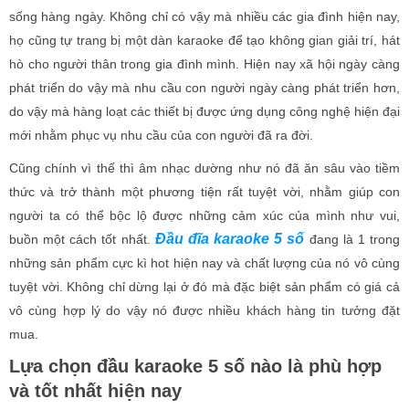
sống hàng ngày. Không chỉ có vậy mà nhiều các gia đình hiện nay,
họ cũng tự trang bị một dàn karaoke để tạo không gian giải trí, hát
hò cho người thân trong gia đình mình. Hiện nay xã hội ngày càng
phát triển do vậy mà nhu cầu con người ngày càng phát triển hơn,
do vậy mà hàng loạt các thiết bị được ứng dụng công nghệ hiện đại
mới nhằm phục vụ nhu cầu của con người đã ra đời.
Cũng chính vì thế thì âm nhạc dường như nó đã ăn sâu vào tiềm
thức và trở thành một phương tiện rất tuyệt vời, nhằm giúp con
người ta có thể bộc lộ được những cảm xúc của mình như vui,
Đầu đĩa karaoke 5 số
buồn một cách tốt nhất.
đang là 1 trong
những sản phẩm cực kì hot hiện nay và chất lượng của nó vô cùng
tuyệt vời. Không chỉ dừng lại ở đó mà đặc biệt sản phẩm có giá cả
vô cùng hợp lý do vậy nó được nhiều khách hàng tin tưởng đặt
mua.
Lựa chọn đầu karaoke 5 số nào là phù hợp
và tốt nhất hiện nay