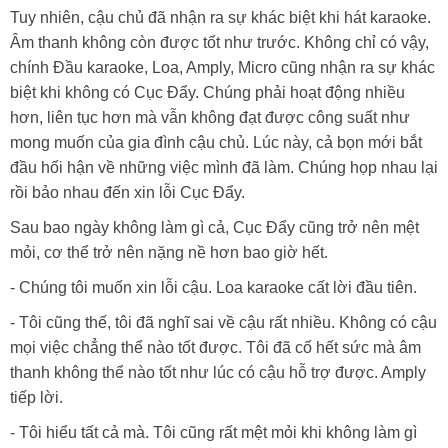
Tuy nhiên, cậu chủ đã nhận ra sự khác biệt khi hát karaoke.
Âm thanh không còn được tốt như trước. Không chỉ có vậy,
chính Đầu karaoke, Loa, Amply, Micro cũng nhận ra sự khác
biệt khi không có Cục Đẩy. Chúng phải hoạt động nhiều
hơn, liên tục hơn mà vẫn không đạt được công suất như
mong muốn của gia đình cậu chủ. Lúc này, cả bọn mới bắt
đầu hối hận về những việc mình đã làm. Chúng họp nhau lại
rồi bảo nhau đến xin lỗi Cục Đẩy.
Sau bao ngày không làm gì cả, Cục Đẩy cũng trở nên mệt
mỏi, cơ thể trở nên nặng nề hơn bao giờ hết.
- Chúng tôi muốn xin lỗi cậu. Loa karaoke cất lời đầu tiên.
- Tôi cũng thế, tôi đã nghĩ sai về cậu rất nhiều. Không có cậu
mọi việc chẳng thể nào tốt được. Tôi đã cố hết sức mà âm
thanh không thể nào tốt như lúc có cậu hỗ trợ được. Amply
tiếp lời.
- Tôi hiểu tất cả mà. Tôi cũng rất mệt mỏi khi không làm gì