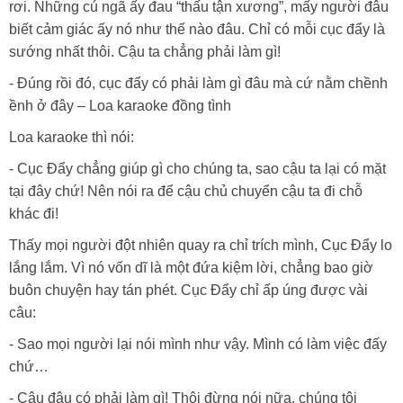
rơi. Những cú ngã ấy đau “thấu tận xương”, mấy người đâu
biết cảm giác ấy nó như thế nào đâu. Chỉ có mỗi cục đẩy là
sướng nhất thôi. Cậu ta chẳng phải làm gì!
- Đúng rồi đó, cục đẩy có phải làm gì đâu mà cứ nằm chềnh
ềnh ở đây – Loa karaoke đồng tình
Loa karaoke thì nói:
- Cục Đẩy chẳng giúp gì cho chúng ta, sao cậu ta lại có mặt
tại đây chứ! Nên nói ra để cậu chủ chuyển cậu ta đi chỗ
khác đi!
Thấy mọi người đột nhiên quay ra chỉ trích mình, Cục Đẩy lo
lắng lắm. Vì nó vốn dĩ là một đứa kiệm lời, chẳng bao giờ
buôn chuyện hay tán phét. Cục Đẩy chỉ ấp úng được vài
câu:
- Sao mọi người lại nói mình như vậy. Mình có làm việc đấy
chứ…
- Cậu đâu có phải làm gì! Thôi đừng nói nữa, chúng tôi