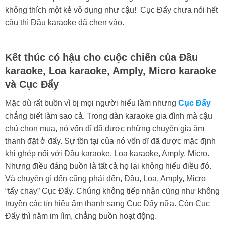
không thích một kẻ vô dụng như cậu! Cục Đẩy chưa nói hết
câu thì Đầu karaoke đã chen vào.
Kết thúc có hậu cho cuộc chiến của Đầu
karaoke, Loa karaoke, Amply, Micro karaoke
và Cục Đẩy
Mặc dù rất buồn vì bị mọi người hiểu lầm nhưng
Cục Đẩy
chẳng biết làm sao cả. Trong dàn karaoke gia đình mà cậu
chủ chọn mua, nó vốn dĩ đã được những chuyên gia âm
thanh đặt ở đấy. Sự tồn tại của nó vốn dĩ đã được mặc định
khi ghép nối với Đầu karaoke, Loa karaoke, Amply, Micro.
Nhưng điều đáng buồn là tất cả họ lại không hiểu điều đó.
Và chuyện gì đến cũng phải đến, Đầu, Loa, Amply, Micro
“tẩy chay” Cục Đẩy. Chúng không tiếp nhận cũng như không
truyền các tín hiệu âm thanh sang Cục Đẩy nữa. Còn Cục
Đẩy thì nằm im lìm, chẳng buồn hoạt động.