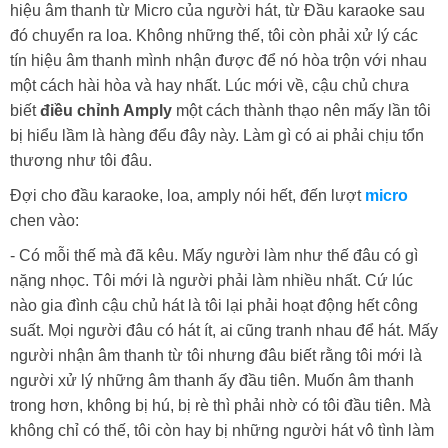
hiệu âm thanh từ Micro của người hát, từ Đầu karaoke sau
đó chuyển ra loa. Không những thế, tôi còn phải xử lý các
tín hiệu âm thanh mình nhận được để nó hòa trộn với nhau
một cách hài hòa và hay nhất. Lúc mới về, cậu chủ chưa
biết
điều chỉnh Amply
một cách thành thạo nên mấy lần tôi
bị hiểu lầm là hàng đểu đây này. Làm gì có ai phải chịu tổn
thương như tôi đâu.
Đợi cho đầu karaoke, loa, amply nói hết, đến lượt
micro
chen vào:
- Có mỗi thế mà đã kêu. Mấy người làm như thế đâu có gì
nặng nhọc. Tôi mới là người phải làm nhiều nhất. Cứ lúc
nào gia đình cậu chủ hát là tôi lại phải hoạt động hết công
suất. Mọi người đâu có hát ít, ai cũng tranh nhau để hát. Mấy
người nhận âm thanh từ tôi nhưng đâu biết rằng tôi mới là
người xử lý những âm thanh ấy đầu tiên. Muốn âm thanh
trong hơn, không bị hú, bị rè thì phải nhờ có tôi đầu tiên. Mà
không chỉ có thế, tôi còn hay bị những người hát vô tình làm