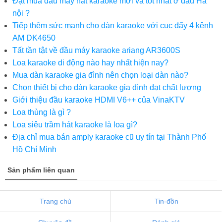
Đặt mua đầu máy hát karaoke mới và tốt nhất ở đâu Hà
nội ?
Tiếp thêm sức mạnh cho dàn karaoke với cục đẩy 4 kênh
AM DK4650
Tất tần tật về đầu máy karaoke ariang AR3600S
Loa karaoke di động nào hay nhất hiện nay?
Mua dàn karaoke gia đình nên chọn loại dàn nào?
Chọn thiết bị cho dàn karaoke gia đình đạt chất lượng
Giới thiệu đầu karaoke HDMI V6++ của VinaKTV
Loa thùng là gì ?
Loa siêu trầm hát karaoke là loa gì?
Địa chỉ mua bán amply karaoke cũ uy tín tại Thành Phố
Hồ Chí Minh
Sản phẩm liên quan
Trang chủ
Tin-đồn