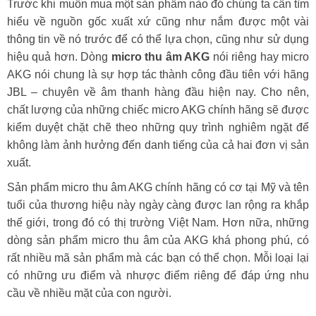
Trước khi muốn mua một sản phẩm nào đó chúng ta cần tìm
hiểu về nguồn gốc xuất xứ cũng như nắm được một vài
thông tin về nó trước để có thể lựa chọn, cũng như sử dụng
hiệu quả hơn. Dòng
micro thu âm AKG
nói riêng hay micro
AKG nói chung là sự hợp tác thành công đầu tiên với hãng
JBL – chuyên về âm thanh hàng đầu hiện nay. Cho nên,
chất lượng của những chiếc micro AKG chính hãng sẽ được
kiểm duyệt chặt chẽ theo những quy trình nghiêm ngặt để
không làm ảnh hưởng đến danh tiếng của cả hai đơn vị sản
xuất.
Sản phẩm micro thu âm AKG chính hãng có cơ tại Mỹ và tên
tuổi của thương hiệu này ngày càng được lan rộng ra khắp
thế giới, trong đó có thị trường Việt Nam. Hơn nữa, những
dòng sản phẩm micro thu âm của AKG khá phong phú, có
rất nhiều mã sản phẩm mà các bạn có thể chọn. Mỗi loại lại
có những ưu điểm và nhược điểm riêng để đáp ứng nhu
cầu về nhiều mặt của con người.