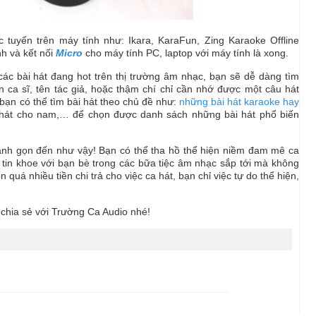
 tuyến trên máy tính như: Ikara, KaraFun, Zing Karaoke Offline
nh và kết nối
Micro
cho máy tính PC, laptop với máy tính là xong.
 các bài hát đang hot trên thị trường âm nhạc, bạn sẽ dễ dàng tìm
n ca sĩ, tên tác giả, hoặc thậm chí chỉ cần nhớ được một câu hát
 bạn có thể tìm bài hát theo chủ đề như:
những bài hát karaoke hay
ễ hát cho nam,… để chọn được danh sách những bài hát phổ biến
hanh gọn đến như vậy! Bạn có thể tha hồ thể hiện niềm đam mê ca
ự tin khoe với bạn bè trong các bữa tiệc âm nhạc sắp tới mà không
quá nhiều tiền chi trả cho việc ca hát, bạn chỉ việc tự do thể hiện,
 chia sẻ với Trường Ca Audio nhé!