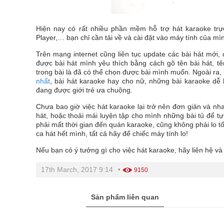
Hiện nay có rất nhiều phần mềm hỗ trợ hát karaoke trực
Player,… bạn chỉ cần tải về và cài đặt vào máy tính của mì
Trên mạng internet cũng liên tục update các bài hát mới,
được bài hát mình yêu thích bằng cách gõ tên bài hát, tê
trong bài là đã có thể chọn được bài mình muốn. Ngoài ra,
nhất
, bài hát karaoke hay cho nữ, những bài karaoke d
đang được giới trẻ ưa chuộng.
Chưa bao giờ việc hát karaoke lại trở nên đơn giản và n
hát, hoặc thoải mái luyện tập cho mình những bài tủ để t
phải mất thời gian đến quán karaoke, cũng không phải lo tốn 
ca hát hết mình, tất cả hãy để chiếc máy tính lo!
Nếu bạn có ý tưởng gì cho việc hát karaoke, hãy liên hệ và
17th March, 2017 9:14
•
9150
Sản phẩm liên quan