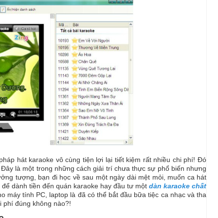
áp hát karaoke vô cùng tiện lợi lại tiết kiệm rất nhiều chi phí! Đó
. Đây là một trong những cách giải trí chưa thực sự phổ biến nhưng
ưởng tượng, bạn đi học về sau một ngày dài mệt mỏi, muốn ca hát
ặc để dành tiền đến quán karaoke hay đầu tư một
dàn karaoke chất
o máy tính PC, laptop là đã có thể bắt đầu bữa tiệc ca nhạc và tha
chi phí đúng không nào?!