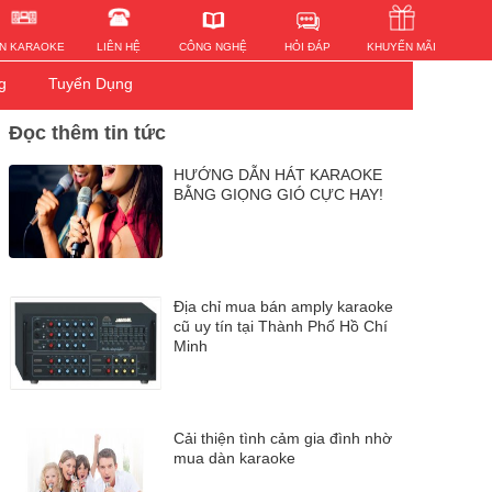
HỎI ĐÁP
N KARAOKE
LIÊN HỆ
KHUYẾN MÃI
CÔNG NGHỆ
g
Tuyển Dụng
Đọc thêm tin tức
HƯỚNG DẪN HÁT KARAOKE
BẰNG GIỌNG GIÓ CỰC HAY!
Địa chỉ mua bán amply karaoke
cũ uy tín tại Thành Phố Hồ Chí
Minh
Cải thiện tình cảm gia đình nhờ
mua dàn karaoke