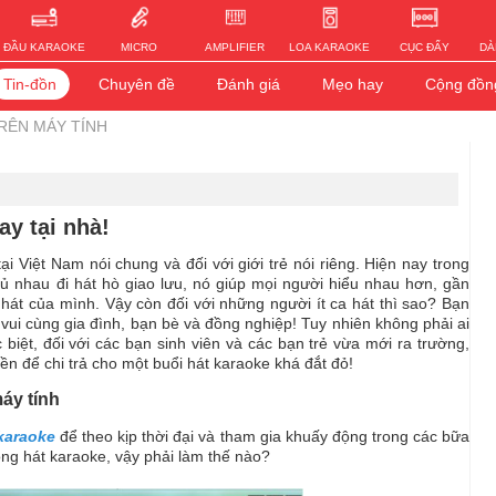
ĐẦU KARAOKE
MICRO
AMPLIFIER
LOA KARAOKE
CỤC ĐẨY
DÀ
Tin-đồn
Chuyên đề
Đánh giá
Mẹo hay
Cộng đồn
RÊN MÁY TÍNH
ay tại nhà!
ại Việt Nam nói chung và đối với giới trẻ nói riêng. Hiện nay trong
rủ nhau đi hát hò giao lưu, nó giúp mọi người hiểu nhau hơn, gần
hát của mình. Vậy còn đối với những người ít ca hát thì sao? Bạn
 vui cùng gia đình, bạn bè và đồng nghiệp! Tuy nhiên không phải ai
biệt, đối với các bạn sinh viên và các bạn trẻ vừa mới ra trường,
ền để chi trả cho một buổi hát karaoke khá đắt đỏ!
máy tính
karaoke
để theo kịp thời đại và tham gia khuấy động trong các bữa
òng hát karaoke, vậy phải làm thế nào?