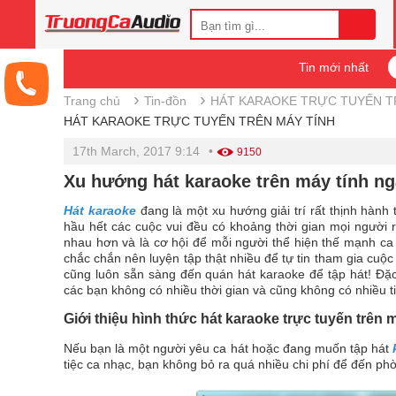
Tin mới nhất
›
›
Trang chủ
Tin-đồn
HÁT KARAOKE TRỰC TUYẾN T
HÁT KARAOKE TRỰC TUYẾN TRÊN MÁY TÍNH
17th March, 2017 9:14
•
9150
Xu hướng hát karaoke trên máy tính ng
Hát karaoke
đang là một xu hướng giải trí rất thịnh hành t
hầu hết các cuộc vui đều có khoảng thời gian mọi người 
nhau hơn và là cơ hội để mỗi người thể hiện thế mạnh ca 
chắc chắn nên luyện tập thật nhiều để tự tin tham gia cuộc
cũng luôn sẵn sàng đến quán hát karaoke để tập hát! Đặc 
các bạn không có nhiều thời gian và cũng không có nhiều ti
Giới thiệu hình thức hát karaoke trực tuyến trên 
Nếu bạn là một người yêu ca hát hoặc đang muốn tập hát
tiệc ca nhạc, bạn không bỏ ra quá nhiều chi phí để đến ph