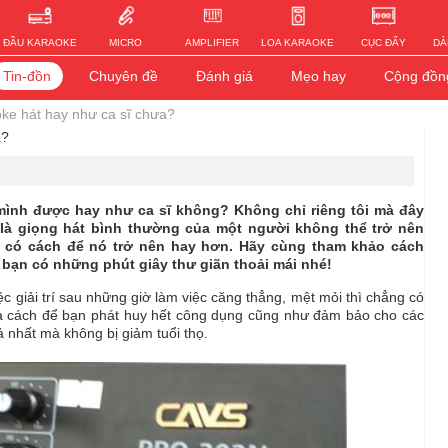
ĐẦU KARAOKE
MICRO
AMPLIFIER
LOA KARAOKE
CỤC ĐẨY
DÀ
Tin-đồn
Chuyên đề
Đánh giá
Mẹo hay
Cộng đồn
oke hát hay như ca sĩ chưa?
a?
mình được hay như ca sĩ không? Không chỉ riêng tôi mà đây
là giọng hát bình thường của một người không thể trở nên
 có cách để nó trở nên hay hơn. Hãy cùng tham khảo cách
bạn có những phút giây thư giãn thoải mái nhé!
c giải trí sau những giờ làm việc căng thẳng, mệt mỏi thì chẳng có
 là cách để bạn phát huy hết công dụng cũng như đảm bảo cho các
ả nhất mà không bị giảm tuổi thọ.