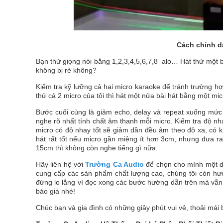
Cách chỉnh d
Bạn thử giọng nói bằng 1,2,3,4,5,6,7,8 alo… Hát thử một 
không bị rè không?
Kiểm tra kỹ lưỡng cả hai micro karaoke để tránh trường hợp
thử cả 2 micro của tôi thì hát một nửa bài hát bằng một mic
Bước cuối cùng là giảm echo, delay và repeat xuống mức 
nghe rõ nhất tính chất âm thanh mỗi micro. Kiểm tra độ n
micro có độ nhạy tốt sẽ giảm dần đều âm theo độ xa, có kh
hát rất tốt nếu micro gần miệng ít hơn 3cm, nhưng đưa r
15cm thì không còn nghe tiếng gì nữa.
Hãy liên hệ với
Trường Ca Audio
để chọn cho mình một dà
cung cấp các sản phẩm chất lượng cao, chúng tôi còn h
đừng lo lắng vì đọc xong các bước hướng dẫn trên mà vẫn 
báo giá nhé!
Chúc bạn và gia đình có những giây phút vui vẻ, thoải mái 