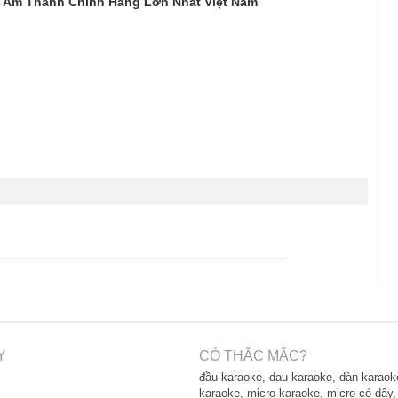
Bị Âm Thanh Chính Hãng Lớn Nhất Việt Nam
Y
CÓ THẮC MẮC?
đầu karaoke, dau karaoke, dàn karaok
karaoke, micro karaoke, micro có dây,