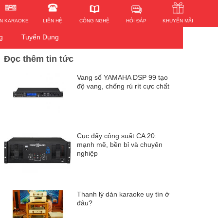
HỎI ĐÁP
N KARAOKE
LIÊN HỆ
KHUYẾN MÃI
CÔNG NGHỆ
g
Tuyển Dụng
Đọc thêm tin tức
Vang số YAMAHA DSP 99 tạo
độ vang, chống rú rít cực chất
Cục đẩy công suất CA 20:
mạnh mẽ, bền bỉ và chuyên
nghiệp
Thanh lý dàn karaoke uy tín ở
đâu?