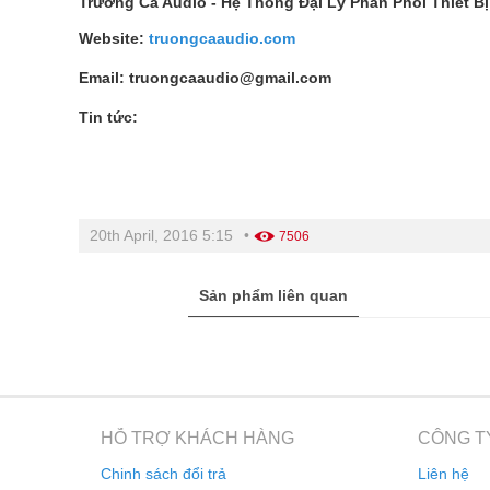
Trường Ca Audio - Hệ Thống Đại Lý Phân Phối Thiết 
Website:
truongcaaudio.com
máy
Email: truongcaaudio@gmail.com
Tin tức:
Máy biến áp 3 pha
Catalog máy biến áp
Trạm biến áp hợp bộ
20th April, 2016 5:15
•
7506
Sản phẩm liên quan
HỖ TRỢ KHÁCH HÀNG
CÔNG T
Chinh sách đổi trả
Liên hệ