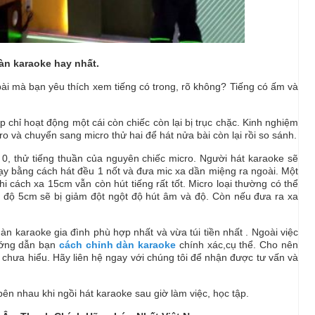
àn karaoke hay nhất.
bài mà bạn yêu thích xem tiếng có trong, rõ không? Tiếng có ấm và
 chỉ hoạt động một cái còn chiếc còn lại bị trục chặc. Kinh nghiệm
ro và chuyển sang micro thử hai để hát nửa bài còn lại rồi so sánh.
0, thử tiếng thuần của nguyên chiếc micro. Người hát karaoke sẽ
hạy bằng cách hát đều 1 nốt và đưa mic xa dần miệng ra ngoài. Một
i cách xa 15cm vẫn còn hút tiếng rất tốt. Micro loại thường có thể
a độ 5cm sẽ bị giảm đột ngột độ hút âm và độ. Còn nếu đưa ra xa
n karaoke gia đình phù hợp nhất và vừa túi tiền nhất . Ngoài việc
ướng dẫn bạn
cách chỉnh dàn karaoke
chính xác,cụ thể. Cho nên
chưa hiểu. Hãy liên hệ ngay với chúng tôi để nhận được tư vấn và
bên nhau khi ngồi hát karaoke sau giờ làm việc, học tập.