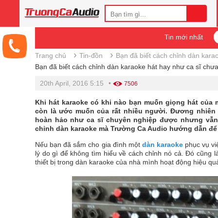
Tin mới nhất
›
›
Trang chủ
Tin-đồn
Bạn đã biết cách chỉnh dàn kara
Bạn đã biết cách chỉnh dàn karaoke hát hay như ca sĩ chư
20th April, 2016 5:15
•
7506
Khi hát karaoke có khi nào bạn muốn giọng hát của 
còn là ước muốn của rất nhiều người. Đương nhiên 
hoàn hảo như ca sĩ chuyên nghiệp được nhưng vẫn
chỉnh dàn karaoke mà Trường Ca Audio hướng dẫn để 
Nếu bạn đã sắm cho gia đình một
dàn karaoke
phục vụ việ
lý do gì để không tìm hiểu về cách chỉnh nó cả. Đó cũng
thiết bị trong dàn karaoke của nhà mình hoạt động hiệu qu