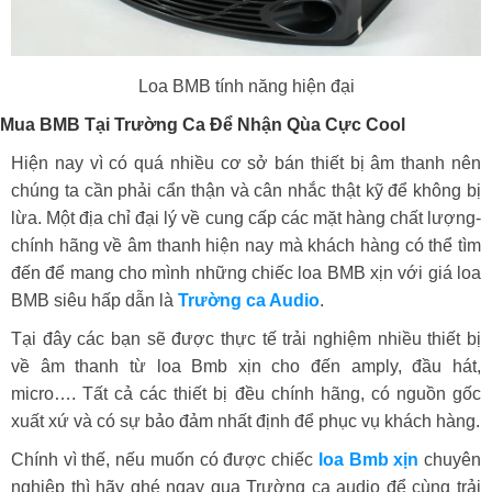
Loa BMB tính năng hiện đại
Mua BMB Tại Trường Ca Để Nhận Qùa Cực Cool
Hiện nay vì có quá nhiều cơ sở bán thiết bị âm thanh nên
chúng ta cần phải cẩn thận và cân nhắc thật kỹ để không bị
lừa. Một địa chỉ đại lý về cung cấp các mặt hàng chất lượng-
chính hãng về âm thanh hiện nay mà khách hàng có thể tìm
đến để mang cho mình những chiếc loa BMB xịn với giá loa
BMB siêu hấp dẫn là
Trường ca Audio
.
Tại đây các bạn sẽ được thực tế trải nghiệm nhiều thiết bị
về âm thanh từ loa Bmb xịn cho đến amply, đầu hát,
micro…. Tất cả các thiết bị đều chính hãng, có nguồn gốc
xuất xứ và có sự bảo đảm nhất định để phục vụ khách hàng.
Chính vì thế, nếu muốn có được chiếc
loa Bmb xịn
chuyên
nghiệp thì hãy ghé ngay qua Trường ca audio để cùng trải