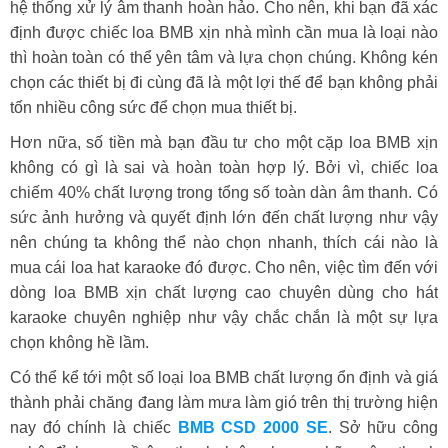
hệ thống xử lý âm thanh hoàn hảo. Cho nên, khi bạn đã xác
định được chiếc loa BMB xịn nhà mình cần mua là loại nào
thì hoàn toàn có thể yên tâm và lựa chọn chúng. Không kén
chọn các thiết bị đi cùng đã là một lợi thế để bạn không phải
tốn nhiều công sức để chọn mua thiết bị.
Hơn nữa, số tiền mà bạn đầu tư cho một cặp loa BMB xịn
không có gì là sai và hoàn toàn hợp lý. Bởi vì, chiếc loa
chiếm 40% chất lượng trong tổng số toàn dàn âm thanh. Có
sức ảnh hưởng và quyết định lớn đến chất lượng như vậy
nên chúng ta không thể nào chọn nhanh, thích cái nào là
mua cái loa hat karaoke đó được. Cho nên, việc tìm đến với
dòng loa BMB xịn chất lượng cao chuyên dùng cho hát
karaoke chuyên nghiệp như vậy chắc chắn là một sự lựa
chọn không hề lầm.
Có thể kể tới một số loại loa BMB chất lượng ổn định và giá
thành phải chăng đang làm mưa làm gió trên thị trường hiện
nay đó chính là chiếc
BMB CSD 2000 SE
. Sở hữu công