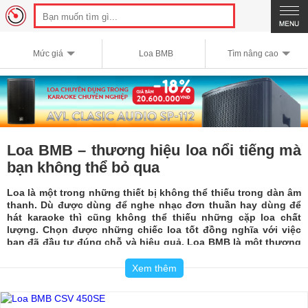
Mức giá
Loa BMB
Tìm nâng cao
Loa BMB – thương hiệu loa nổi tiếng mà
bạn không thể bỏ qua
Loa là một trong những thiết bị không thể thiếu trong dàn âm
thanh. Dù được dùng để nghe nhạc đơn thuần hay dùng để
hát karaoke thì cũng không thể thiếu những cặp loa chất
lượng. Chọn được những chiếc loa tốt đồng nghĩa với việc
bạn đã đầu tư đúng chỗ và hiệu quả. Loa BMB là một thương
hiệu loa nổi tiếng mà bạn không thể bỏ qua
.
Xem thêm
Loa BMB –thương hiệu có từ lâu đời
Nếu tìm hiểu lịch sử của loa BMB bạn sẽ thấy đây là một thương