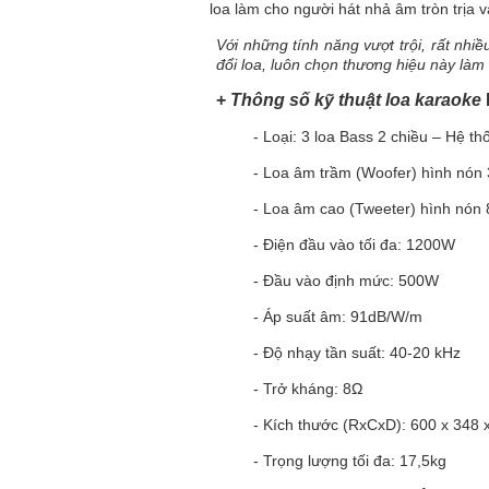
loa làm cho người hát nhả âm tròn trịa v
Với những tính năng vượt trội, rất nhi
đổi loa, luôn chọn thương hiệu này là
+
Thông số kỹ thuật loa karaoke
- Loại: 3 loa Bass 2 chiều – Hệ thố
- Loa âm trầm (Woofer) hình nón 
- Loa âm cao (Tweeter) hình nón 
- Điện đầu vào tối đa: 1200W
- Đầu vào định mức: 500W
- Áp suất âm: 91dB/W/m
- Độ nhạy tần suất: 40-20 kHz
- Trở kháng: 8Ω
- Kích thước (RxCxD): 600 x 348 
- Trọng lượng tối đa: 17,5kg