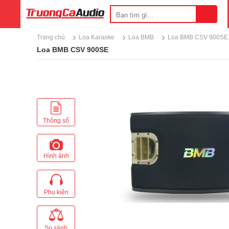
›
›
›
Trang chủ
Loa Karaoke
Loa BMB
Loa BMB CSV 900SE
Loa BMB CSV 900SE
Thông số
Hình ảnh
Phụ kiện
So sánh