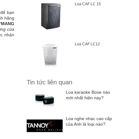
Loa CAF LC 15
 để bạn
nh hãng
“MANG
ờng của
ợc nhận
Loa CAF LC12
Tin tức liên quan
Loa karaoke Bose nào
mới nhất hiện nay?
Loa nghe nhạc cao cấp
của Anh là loại nào?