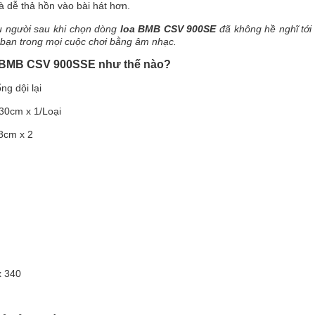
à dễ thả hồn vào bài hát hơn.
ều người sau khi chọn dòng
loa BMB CSV 900SE
đã không hề nghĩ tới
m bạn trong mọi cuộc chơi bằng âm nhạc.
BMB CSV 900SSE như thế nào?
ng dội lại
30cm x 1/Loại
8cm x 2
x 340