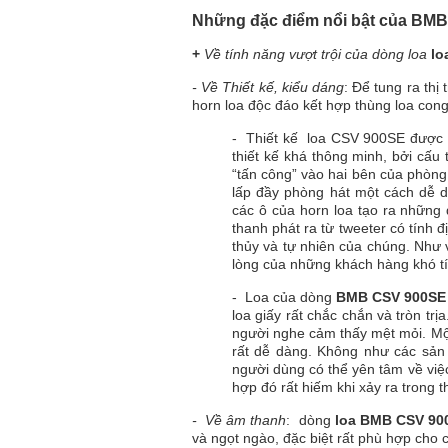
Những đặc điểm nổi bật của BM
+
Về tính năng vượt trội của dòng loa
lo
- Về Thiết kế, kiểu dáng
: Để tung ra thị
horn loa độc đáo kết hợp thùng loa con
- Thiết kế loa CSV 900SE được c
thiết kế khá thông minh, bởi cấ
“tấn công” vào hai bên của phòng
lấp đầy phòng hát một cách dễ d
các ô của horn loa tạo ra những 
thanh phát ra từ tweeter có tính
thủy và tự nhiên của chúng. Như 
lòng của những khách hàng khó tín
- Loa của dòng
BMB CSV 900SE
loa giấy rất chắc chắn và tròn tr
người nghe cảm thấy mệt mỏi. Một
rất dễ dàng. Không như các sản 
người dùng có thể yên tâm về việc
hợp đó rất hiếm khi xảy ra trong t
- Về âm thanh
: dòng
loa BMB CSV 90
và ngọt ngào, đặc biệt rất phù hợp cho 