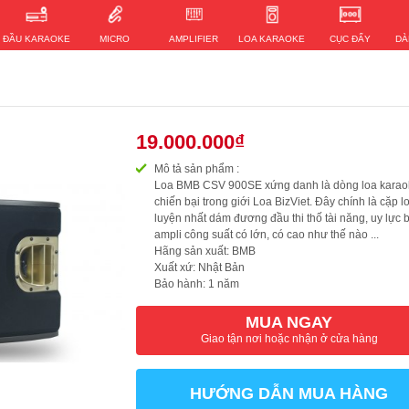
ĐẦU KARAOKE
MICRO
AMPLIFIER
LOA KARAOKE
CỤC ĐẨY
DÀ
19.000.000₫
Mô tả sản phẩm :
Loa BMB CSV 900SE xứng danh là dòng loa karao
chiến bại trong giới Loa BizViet. Đây chính là cặp l
luyện nhất dám đương đầu thi thố tài năng, uy lực 
ampli công suất có lớn, có cao như thế nào ...
Hãng sản xuất: BMB
Xuất xứ: Nhật Bản
Bảo hành: 1 năm
MUA NGAY
Giao tận nơi hoặc nhận ở cửa hàng
HƯỚNG DẪN MUA HÀNG