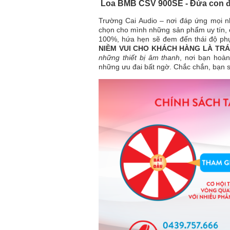
Loa
BMB CSV 900SE - Đứa con đ
Trường Cai Audio – nơi đáp ứng mọi n
chọn cho mình những sản phẩm uy tín, c
100%, hứa hẹn sẽ đem đến thái độ ph
NIỀM VUI CHO KHÁCH HÀNG LÀ TRÁ
những thiết bị âm thanh
, nơi bạn hoà
những ưu đai bất ngờ. Chắc chắn, bạn s