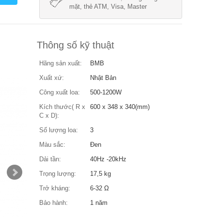
mặt, thẻ ATM, Visa, Master
Thông số kỹ thuật
Hãng sản xuất:
BMB
Xuất xứ:
Nhật Bản
Công xuất loa:
500-1200W
Kích thước( R x
600 x 348 x 340(mm)
C x D):
Số lượng loa:
3
Màu sắc:
Đen
Dải tần:
40Hz -20kHz
Trọng lượng:
17,5 kg
Trở kháng:
6-32 Ω
Bảo hành:
1 năm