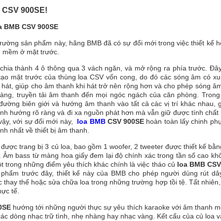
B CSV 900SE!
a
BMB CSV 900SE
 trường sản phẩm này, hãng BMB đã có sự đổi mới trong việc thiết kế 
g mềm ở mặt trước.
hia thành 4 ô thông qua 3 vách ngăn, và mở rộng ra phía trước. Đây
u tạo mặt trước của thùng loa CSV vốn cong, do đó các sóng âm có x
 hát, giúp cho âm thanh khi hát trở nên rộng hơn và cho phép sóng âm
àng, truyền tải âm thanh đến mọi ngóc ngách của căn phòng. Trong 
đường biên giới và hướng âm thanh vào tất cả các vị trí khác nhau, 
 định hướng rõ ràng và đi xa nguồn phát hơn mà vẫn giữ được tính chất
vậy, với sự đổi mới này,
loa
BMB
CSV 900SE
hoàn toàn lấy chinh ph
h nhất về thiết bị âm thanh.
được trang bị 3 củ loa, bao gồm 1 woofer, 2 tweeter được thiết kế bằ
ịa. Âm bass từ màng hoa giấy đem lại độ chính xác trong tần số cao k
 trong những điểm yêu thích khác chính là việc tháo củ
loa BMB CSV
phẩm trước đây, thiết kế này của BMB cho phép người dùng rút dây
 thay thế hoặc sửa chữa loa trong những trường hợp tồi tệ. Tất nhiên
hực tế.
0SE
hướng tới những người thực sự yêu thích karaoke với âm thanh 
các dòng nhạc trữ tình, nhẹ nhàng hay nhạc vàng. Kết cấu của củ loa 