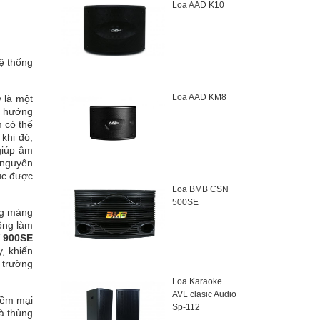
Loa AAD K10
hệ thống
Loa AAD KM8
 là một
u hướng
 có thể
khi đó,
giúp âm
 nguyên
ục được
Loa BMB CSN
500SE
ng màng
hông làm
 900SE
, khiến
, trường
Loa Karaoke
AVL clasic Audio
mềm mại
Sp-112
và thùng