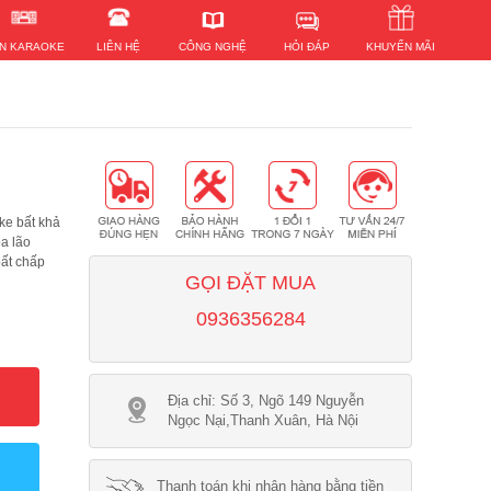
HỎI ĐÁP
N KARAOKE
LIÊN HỆ
KHUYẾN MÃI
CÔNG NGHỆ
ke bất khả
oa lão
bất chấp
GỌI ĐẶT MUA
0936356284
Địa chỉ: Số 3, Ngõ 149 Nguyễn
Ngọc Nại,Thanh Xuân, Hà Nội
Thanh toán khi nhận hàng bằng tiền