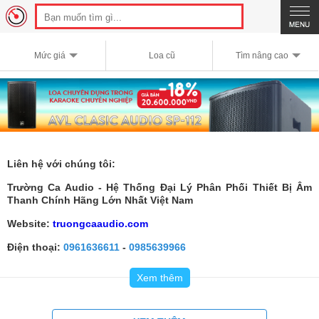
Mức giá
Loa cũ
Tìm nâng cao
Liên hệ với chúng tôi:
Trường Ca Audio - Hệ Thống Đại Lý Phân Phối Thiết Bị Âm
Thanh Chính Hãng Lớn Nhất Việt Nam
Website:
truongcaaudio.com
Điện thoại:
0961636611
-
0985639966
Email: info.truongcaaudio@gmail.com
Xem thêm