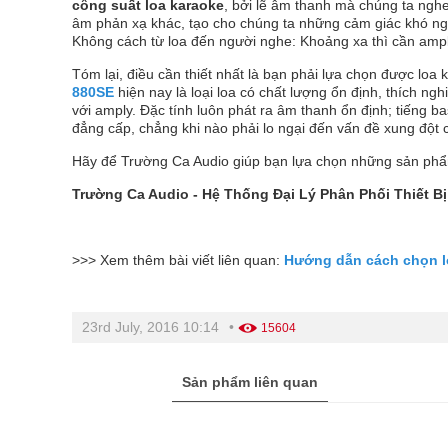
công suất loa karaoke
, bởi lẽ âm thanh mà chúng ta ngh
âm phản xạ khác, tạo cho chúng ta những cảm giác khó ngh
Không cách từ loa đến người nghe: Khoảng xa thì cần ampl
Tóm lại, điều cần thiết nhất là bạn phải lựa chọn được loa
880SE
hiện nay là loại loa có chất lượng ổn định, thích ngh
với amply. Đặc tính luôn phát ra âm thanh ổn định; tiếng
đẳng cấp, chẳng khi nào phải lo ngại đến vấn đề xung đột c
Hãy để Trường Ca Audio giúp bạn lựa chọn những sản phẩm 
Trường Ca Audio - Hệ Thống Đại Lý Phân Phối Thiết 
>>> Xem thêm bài viết liên quan:
Hướng dẫn cách chọn l
23rd July, 2016 10:14
•
15604
Sản phẩm liên quan