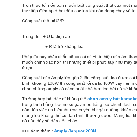
Trên thực tế, nếu bạn muốn biết công suất thật của một m
trực tiếp điện áp ở hai đầu cọc loa khi dàn đang chạy và t
Công suất thật =U2/R
Trong đó : + U là điện áp
+ R là trở kháng loa
Phép đo này chắc chắn sẽ có sai số vì tín hiệu của âm tha
muốn chính xác hơn thì những thiết bị phức tạp như máy t
được.
Công suất của Amply lớn gấp 2 lần công suất loa được coi 
bình khoảng 100W thì công suất tối đa là 400W vậy nên m
chọn những amply có công suất nhỏ hơn loa bởi nó sẽ không
Trường hợp bất đắc dĩ không thể
chọn amply hát karaok
trung bình bằng, bởi nó sẽ gây méo tiếng, sự chênh lệch c
dẫn đến việc tín hiệu thường xuyên bị ngắt quãng, khiến ch
màng loa không thể co dãn bình thường được. Màng loa kh
độ nào đấy sẽ dẫn đến cháy.
>>> Xem thêm :
Amply Jarguar 203N