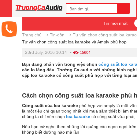
Tin mới nhất
›
›
Trang chủ
Tin-đồn
Tư vấn chọn công suất loa kara
Tư vấn chọn công suất loa karaoke và Amply phù hợp
23rd July, 2016 10:14
•
15604
Bạn đang phân vân trong việc chọn
công suất loa kar
cần lo lắng đâu, Trường Ca audio với những kinh ngh
cặp loa karaoke có công suất phù hợp với từng loại a
Cách chọn công suất loa karaoke phù 
Công suất của loa karaoke
phù hợp với amply là một vấn
là một tiêu chí quan trọng nhất khi mua sắm thiết bị âm tha
chúng ta chỉ nên chọn
loa karaoke
có công suất vừa phải, 
Nếu bạn cứ nghe theo những lời quảng cáo ngon ngọt trên c
không biết đường nào mà lần