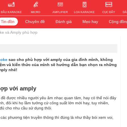
ĐẦU KARAOKE
MICRO
AMPLIFIER
LOA KARAOKE
CỤC ĐẨY
DÀ
Tin-đồn
Chuyên đề
Đánh giá
Mẹo hay
Cộng đồn
oke và Amply phù hợp
aoke
sao cho phù hợp với amply của gia đình mình, không
iệm và kiến thức của mình sẽ hướng dẫn bạn chọn ra những
mply nhé!
hợp với amply
 đề được nhiều người yêu âm nhạc quan tâm, hay có thể nói đây
nh, đôi khi họ lầm tưởng cứ công suất lớn mới hay, tuy nhiên,
đủ cho nhu cầu sử dụng thôi.
ác phương tiện truyền thông thì đúng là như thầy bói xem voi,