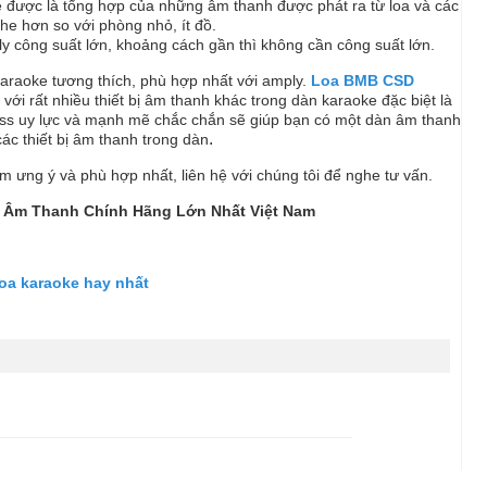
e được là tổng hợp của những âm thanh được phát ra từ loa và các
e hơn so với phòng nhỏ, ít đồ.
y công suất lớn, khoảng cách gần thì không cần công suất lớn.
 karaoke tương thích, phù hợp nhất với amply.
Loa BMB CSD
i với rất nhiều thiết bị âm thanh khác trong dàn karaoke đặc biệt là
 bass uy lực và mạnh mẽ chắc chắn sẽ giúp bạn có một dàn âm thanh
.
ác thiết bị âm thanh trong dàn
ưng ý và phù hợp nhất, liên hệ với chúng tôi để nghe tư vấn.
Bị Âm Thanh Chính Hãng Lớn Nhất Việt Nam
oa karaoke hay nhất