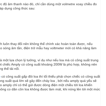
ức độ âm thanh nào đó, chỉ cần dùng một volmetre xoay chiều đo
a áp dụng công thức sau:
nh luôn thay đổi nên không thể chính xác hoàn toàn được, nếu
ạo sóng âm tần, điện trở mẫu hay voltmeter mới có khả năng làm
là một lựa chọn lý tưởng, ví dụ như nếu loa mà có công suất trung
ột chiếc Amply có công suất khoảng 200W là phù hợp, không nên
 thể tải nổi.
e
có công suất gấp đôi loa thì tối thiểu phải chọn chiếc có công suất
ông suất quá lớn sẽ gây đến cháy loa , bởi nếu amply quá yếu sẽ
o amply chỉ có thể gửi được dòng điện một chiều tới loa khiến
ông co dãn côn loa không được làm mát, khi nóng lên tới một mức