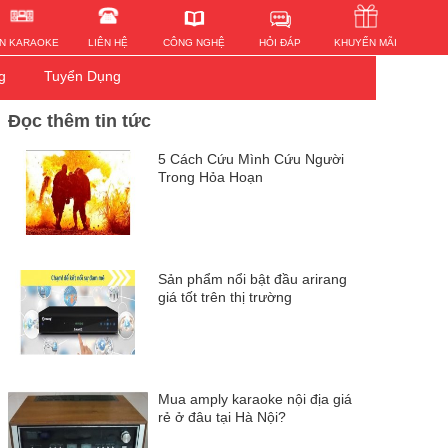
HỎI ĐÁP
N KARAOKE
LIÊN HỆ
KHUYẾN MÃI
CÔNG NGHỆ
g
Tuyển Dụng
Đọc thêm tin tức
5 Cách Cứu Mình Cứu Người
Trong Hỏa Hoạn
Sản phẩm nổi bật đầu arirang
giá tốt trên thị trường
Mua amply karaoke nội địa giá
rẻ ở đâu tại Hà Nội?