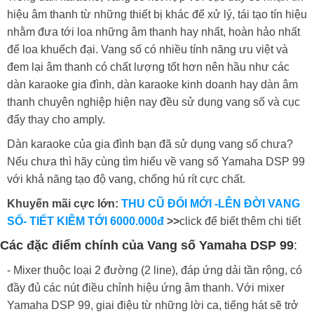
hiệu âm thanh từ những thiết bị khác để xử lý, tái tạo tín hiệu
nhằm đưa tới loa những âm thanh hay nhất, hoàn hảo nhất
để loa khuếch đại. Vang số có nhiều tính năng ưu việt và
đem lại âm thanh có chất lượng tốt hơn nên hầu như các
dàn karaoke gia đình, dàn karaoke kinh doanh hay dàn âm
thanh chuyên nghiệp hiện nay đều sử dụng vang số và cục
đẩy thay cho amply.
Dàn karaoke của gia đình bạn đã sử dụng vang số chưa?
Nếu chưa thì hãy cùng tìm hiểu về vang số Yamaha DSP 99
với khả năng tạo độ vang, chống hú rít cực chất.
Khuyến mãi cực lớn:
THU CŨ ĐỔI MỚI -LÊN ĐỜI VANG
SỐ- TIẾT KIÊM TỚI 6000.000đ
>>
click để biết thêm chi tiết
Các đặc điểm chính của Vang số Yamaha DSP 99
:
- Mixer thuộc loại 2 đường (2 line), đáp ứng dải tần rộng, có
đầy đủ các nút điều chỉnh hiệu ứng âm thanh. Với mixer
Yamaha DSP 99, giai điệu từ những lời ca, tiếng hát sẽ trở