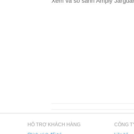
Xem và so sánh Amply Jarguar
HỖ TRỢ KHÁCH HÀNG
CÔNG T