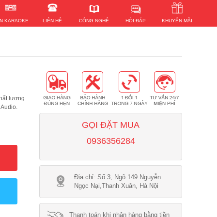
HỎI ĐÁP
N KARAOKE
LIÊN HỆ
KHUYẾN MÃI
CÔNG NGHỆ
chất lượng
 Audio.
GỌI ĐẶT MUA
0936356284
Địa chỉ: Số 3, Ngõ 149 Nguyễn
Ngọc Nại,Thanh Xuân, Hà Nội
Thanh toán khi nhận hàng bằng tiền