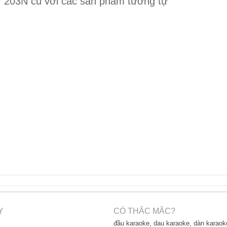
 203N cũ với các sản phẩm tương tự
Y
CÓ THẮC MẮC?
đầu karaoke, dau karaoke, dàn karaok