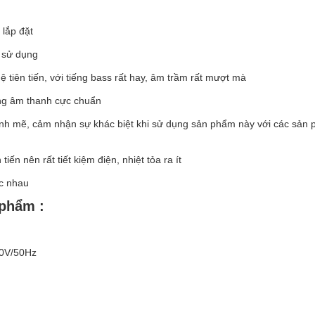
 lắp đặt
ễ sử dụng
tiên tiến, với tiếng bass rất hay, âm trầm rất mượt mà
ợng âm thanh cực chuẩn
h mẽ, cảm nhận sự khác biệt khi sử dụng sản phẩm này với các sản
iến nên rất tiết kiệm điện, nhiệt tỏa ra ít
ác nhau
 phẩm :
20V/50Hz