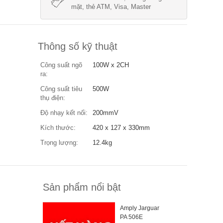
mặt, thẻ ATM, Visa, Master
Thông số kỹ thuật
Công suất ngõ
100W x 2CH
ra:
Công suất tiêu
500W
thụ điện:
Độ nhạy kết nối:
200mmV
Kích thước:
420 x 127 x 330mm
Trọng lượng:
12.4kg
Sản phẩm nổi bật
Amply Jarguar
PA 506E