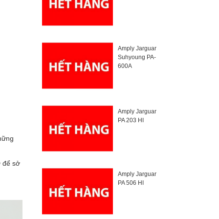
Amply Jarguar
Suhyoung PA-
600A
Amply Jarguar
PA 203 HI
những
Đ để sở
Amply Jarguar
PA 506 HI