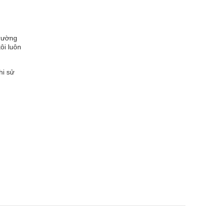
Trường
ôi luôn
hi sử