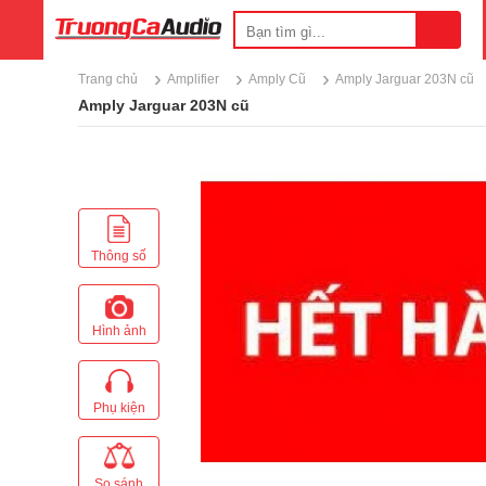
›
›
›
Trang chủ
Amplifier
Amply Cũ
Amply Jarguar 203N cũ
Amply Jarguar 203N cũ
Thông số
Hình ảnh
Phụ kiện
So sánh