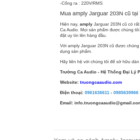
-Cổng ra : 220V/RMS
Mua amply Jarguar 203N cũ tại
Hiện nay,
amply
Jarguar 203N cũ có rất
Ca Audio. Mọi sản phẩm được chúng tôi 
đặt uy tín lên hàng đầu.
Với amply Jarguar 203N cũ được chúng t
dụng sản phẩm.
Hãy liên hệ với chúng tôi để sở hữu dàn
Trường Ca Audio - Hệ Thống Đại Lý 
Website:
truongcaaudio.com
Điện thoại:
0961636611
-
0985639966
Email: info.truongcaaudio@gmail.co