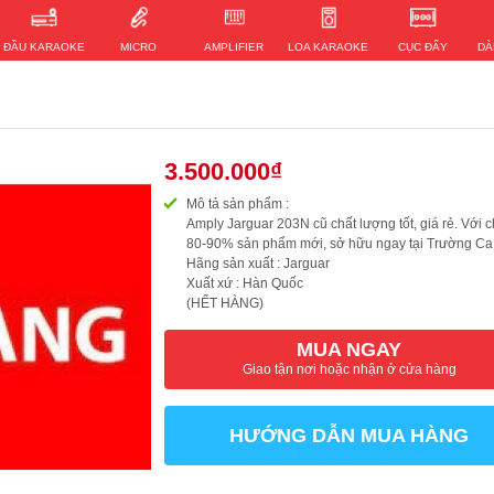
ĐẦU KARAOKE
MICRO
AMPLIFIER
LOA KARAOKE
CỤC ĐẨY
DÀ
3.500.000₫
Mô tả sản phẩm :
Amply Jarguar 203N cũ chất lượng tốt, giá rẻ. Với 
80-90% sản phẩm mới, sở hữu ngay tại Trường Ca
Hãng sản xuất : Jarguar
Xuất xứ : Hàn Quốc
(HẾT HÀNG)
MUA NGAY
Giao tận nơi hoặc nhận ở cửa hàng
HƯỚNG DẪN MUA HÀNG