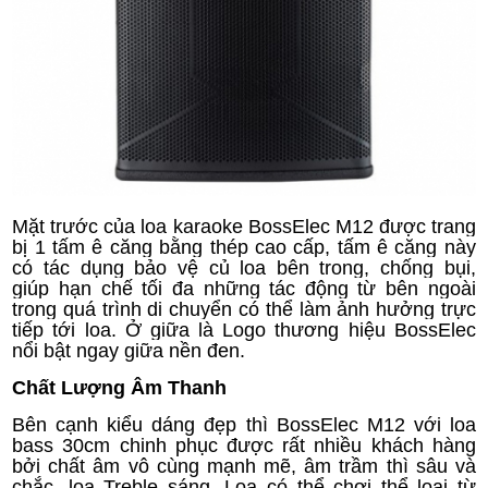
Mặt trước của loa karaoke BossElec M12 được trang
bị 1 tấm ê căng bằng thép cao cấp, tấm ê căng này
có tác dụng bảo vệ củ loa bên trong, chống bụi,
giúp hạn chế tối đa những tác động từ bên ngoài
trong quá trình di chuyển có thể làm ảnh hưởng trực
tiếp tới loa. Ở giữa là Logo thương hiệu BossElec
nổi bật ngay giữa nền đen.
Chất Lượng Âm Thanh
Bên cạnh kiểu dáng đẹp thì BossElec M12 với loa
bass 30cm chinh phục được rất nhiều khách hàng
bởi chất âm vô cùng mạnh mẽ, âm trầm thì sâu và
chắc, loa Treble sáng. Loa có thể chơi thể loại từ