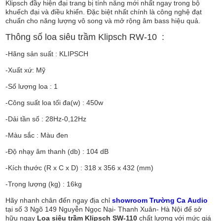
Klipsch đầy hiện đại trang bị tính năng mới nhất ngay trong bộ
khuếch đại và điều khiển. Đặc biệt nhất chính là công nghệ đạt
chuẩn cho năng lượng vô song và mở rộng âm bass hiệu quả.
Thông số loa siêu trầm Klipsch RW-10 :
-Hãng sản suất : KLIPSCH
-Xuất xứ: Mỹ
-Số lượng loa : 1
-Công suất loa tối đa(w) : 450w
-Dải tần số : 28Hz-0,12Hz
-Màu sắc : Màu đen
-Độ nhạy âm thanh (db) : 104 dB
-Kích thước (R x C x D) : 318 x 356 x 432 (mm)
-Trọng lượng (kg) : 16kg
Hãy nhanh chân đến ngay địa chỉ
showroom Trường Ca Audio
tại số 3 Ngõ 149 Nguyễn Ngọc Nại- Thanh Xuân- Hà Nội để sở
hữu ngay
Loa siêu trầm Klipsch SW-110
chất lượng với mức giá