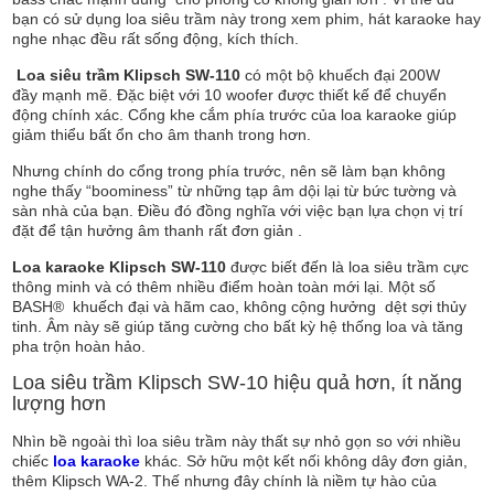
bạn có sử dụng loa siêu trầm này trong xem phim, hát karaoke hay
nghe nhạc đều rất sống động, kích thích.
Loa siêu trầm Klipsch SW-110
có một bộ khuếch đại 200W
đầy mạnh mẽ. Đặc biệt với 10 woofer được thiết kế để chuyển
động chính xác. Cổng khe cắm phía trước của loa karaoke giúp
giảm thiểu bất ổn cho âm thanh trong hơn.
Nhưng chính do cổng trong phía trước, nên sẽ làm bạn không
nghe thấy “boominess” từ những tạp âm dội lại từ bức tường và
sàn nhà của bạn. Điều đó đồng nghĩa với việc bạn lựa chọn vị trí
đặt để tận hưởng âm thanh rất đơn giản .
Loa karaoke Klipsch SW-110
được biết đến là loa siêu trầm cực
thông minh và có thêm nhiều điểm hoàn toàn mới lại. Một số
BASH® khuếch đại và hãm cao, không cộng hưởng dệt sợi thủy
tinh. Âm này sẽ giúp tăng cường cho bất kỳ hệ thống loa và tăng
pha trộn hoàn hảo.
Loa siêu trầm Klipsch SW-10 hiệu quả hơn, ít năng
lượng hơn
Nhìn bề ngoài thì loa siêu trầm này thất sự nhỏ gọn so với nhiều
chiếc
loa karaoke
khác. Sở hữu một kết nối không dây đơn giản,
thêm Klipsch WA-2. Thế nhưng đây chính là niềm tự hào của