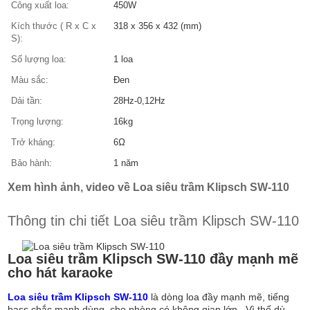
Công xuất loa:
450W
Kích thước ( R x C x
318 x 356 x 432 (mm)
S):
Số lượng loa:
1 loa
Màu sắc:
Đen
Dải tần:
28Hz-0,12Hz
Trọng lượng:
16kg
Trở kháng:
6Ω
Bảo hành:
1 năm
Xem hình ảnh, video về Loa siêu trầm Klipsch SW-110
Thông tin chi tiết Loa siêu trầm Klipsch SW-110
Loa siêu trầm Klipsch SW-110 đầy mạnh mẽ
cho hát karaoke
Loa siêu trầm Klipsch SW-110
là dòng loa đầy mạnh mẽ, tiếng
bass chắc mạnh dùng cho phòng có không gian lớn . Vì thế dù