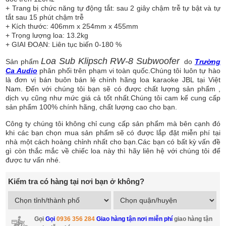
+ Trang bị chức năng tự động tắt: sau 2 giây chậm trễ tự bật và tự
tắt sau 15 phút chậm trễ
+ Kích thước: 406mm x 254mm x 455mm
+ Trọng lượng loa: 13.2kg
+ GIAI ĐOẠN: Liên tục biến 0-180 %
Loa Sub Klipsch RW-8 Subwoofer
Sản phẩm
do
Trường
Ca Audio
phân phối trên phạm vi toàn quốc.Chúng tôi luôn tự hào
là đơn vị bán buôn bán lẻ chính hãng loa karaoke JBL tại Việt
Nam. Đến với chúng tôi bạn sẽ có được chất lượng sản phẩm ,
dịch vụ cũng như mức giá cả tốt nhất.Chúng tôi cam kế cung cấp
sản phẩm 100% chính hãng, chất lượng cao cho bạn.
Công ty chúng tôi không chỉ cung cấp sản phẩm mà bên cạnh đó
khi các bạn chọn mua sản phẩm sẽ có được lắp đặt miễn phí tại
nhà một cách hoàng chỉnh nhất cho bạn.Các bạn có bất kỳ vấn đề
gì còn thắc mắc về chiếc loa này thì hãy liên hệ với chúng tôi để
được tư vấn nhé.
Kiểm tra có hàng tại nơi bạn ở không?
Gọi
Gọi
0936 356 284
Giao hàng tận nơi miễn phí
giao hàng tận