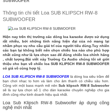
SUBWOOFER
Thông tin chi tiết Loa SUB KLIPSCH RW-8
SUBWOOFER
Hiện nay trên thị trường các dòng loa karaoke được sử dụng
rất nhiều, bởi những tính năng hiện đại của nó mang lại
nhằm phục vụ nhu cầu giải trí của người tiêu dùng.Tuy nhiên
các bạn lại không biết nên chọn chiếc loa nào cho phù hợp
nhất cũng như là lựa chọn sao để đúng chiếc loa chính hãng
, chất lượng.Bài viết này Trường Ca Audio chúng tôi sẽ giới
thiệu cho bạn về chiếc loa SUB KLIPSCH RW-8 SUBWOOFER
có giá vô cùng hợp lý.
LOA SUB KLIPSCH RW-8 SUBWOOFER
là dòng loa siêu trầm để
bạn chơi nhạc to hơn và làm cho âm thanh có chiều sâu hơn.
Cộng với một bass mạnh mẽ nên
Sub klipsch RW-8 Subwoofer
sẽ là sự lựa chọn số 1 cho dàn karaoke chuyên nghiệp cho gia
đình cũng như kinh doanh hiệu quả nhất.
Loa Sub Klipsch RW-8 Subwoofer áp dụng công
nghệ mới nhất