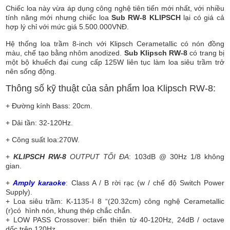
Chiếc loa này vừa áp dụng công nghệ tiên tiến mới nhất, với nhiều
tính năng mới nhưng chiếc loa
Sub RW-8 KLIPSCH
lại có giá cả
hợp lý chỉ với mức giá 5.500.000VNĐ.
Hệ thống loa trầm 8-inch với Klipsch Cerametallic có nón đồng
màu, chế tạo bằng nhôm anodized.
Sub Klipsch RW-8
có trang bị
một bộ khuếch đại cung cấp 125W liên tục làm loa siêu trầm trở
nên sống động.
Thông số kỹ thuật của sản phẩm loa Klipsch RW-8:
+ Đường kính Bass: 20cm.
+ Dải tần: 32-120Hz.
+ Công suất loa:270W.
+
KLIPSCH RW-8
OUTPUT TỐI ĐA
: 103dB @ 30Hz 1/8 không
gian.
+
Amply karaoke
: Class A / B rời rạc (w / chế độ Switch Power
Supply).
+ Loa siêu trầm: K-1135-I 8 “(20.32cm) công nghệ Cerametallic
(r)có hình nón, khung thép chắc chắn.
+ LOW PASS Crossover: biến thiên từ 40-120Hz, 24dB / octave
dốc trên 120Hz