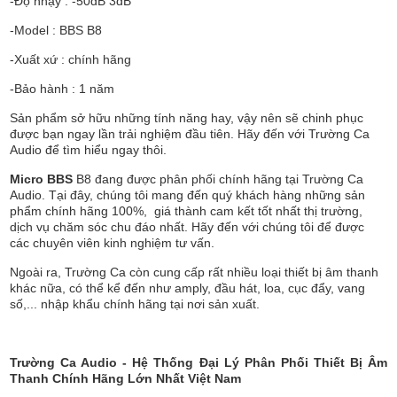
-Độ nhạy : -50dB 3dB
-Model : BBS B8
-Xuất xứ : chính hãng
-Bảo hành : 1 năm
Sản phẩm sở hữu những tính năng hay, vậy nên sẽ chinh phục
được bạn ngay lần trải nghiệm đầu tiên. Hãy đến với Trường Ca
Audio để tìm hiểu ngay thôi.
Micro BBS
B8 đang được phân phối chính hãng tại Trường Ca
Audio. Tại đây, chúng tôi mang đến quý khách hàng những sản
phẩm chính hãng 100%, giá thành cam kết tốt nhất thị trường,
dịch vụ chăm sóc chu đáo nhất. Hãy đến với chúng tôi để được
các chuyên viên kinh nghiệm tư vấn.
Ngoài ra, Trường Ca còn cung cấp rất nhiều loại thiết bị âm thanh
khác nữa, có thể kể đến như amply, đầu hát, loa, cục đẩy, vang
số,... nhập khẩu chính hãng tại nơi sản xuất.
Trường Ca Audio - Hệ Thống Đại Lý Phân Phối Thiết Bị Âm
Thanh Chính Hãng Lớn Nhất Việt Nam