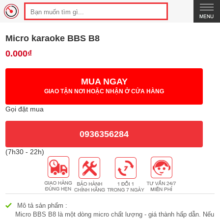
Micro karaoke BBS B8
0.000₫
MUA NGAY
GIAO TẬN NƠI HOẶC NHẬN Ở CỬA HÀNG
Gọi đặt mua
0936356284
(7h30 - 22h)
Mô tả sản phẩm :
Micro BBS B8 là một dòng micro chất lượng - giá thành hấp dẫn. Nếu