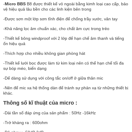
-
Micro BBS
B8 được thiết kế vỏ ngoài bằng kimh loại cao cấp, bảo
vệ hiệu quả lâu bền cho các linh kiện bên trong
-Được sơn một lớp sơn tĩnh điện để chống trầy xước, vân tay
-Khả năng lọc âm chuẩn xác, cho chất âm cực trong trẻo
-Thiết kế bông windproof với 2 lớp để hạn chế âm thanh và tiếng
ổn hiệu quả
-Thích hợp cho nhiều không gian phòng hát
-Thiết kế lưới bọc được làm từ kim loại nên có thể hạn chế tối đa
sự bóp méo, biến dạng
-Dế dàng sử dụng với công tắc on/off ở giữa thân mic
-Nên để mic xa hệ thống dàn để tránh sự phản xạ từ những thiết bị
khác.
Thông số kĩ thuật của micro :
-Dải tần số đáp ứng của sản phẩm : 50Hz -16kHz
-Trở kháng ra : 600ohm