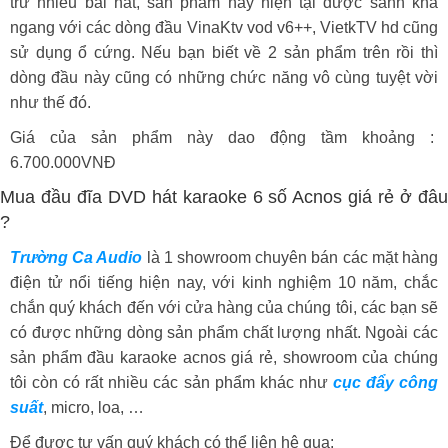
trữ nhiều bài hát, sản phẩm này hiện tại được sánh khá
ngang với các dòng đầu VinaKtv vod v6++, VietkTV hd cũng
sử dụng ổ cứng. Nếu bạn biết về 2 sản phẩm trên rồi thì
dòng đầu này cũng có những chức năng vô cùng tuyệt vời
như thế đó.
Giá của sản phẩm này dao động tầm khoảng :
6.700.000VNĐ
Mua đầu đĩa DVD hát karaoke 6 số Acnos giá rẻ ở đâu
?
Trường Ca Audio
là 1 showroom chuyên bán các mặt hàng
điện tử nổi tiếng hiện nay, với kinh nghiệm 10 năm, chắc
chắn quý khách đến với cửa hàng của chúng tôi, các bạn sẽ
có được những dòng sản phẩm chất lượng nhất. Ngoài các
sản phẩm đầu karaoke acnos giá rẻ, showroom của chúng
tôi còn có rất nhiều các sản phẩm khác như
cục đẩy công
suất
, micro, loa, …
Để được tư vấn quý khách có thể liên hệ qua: