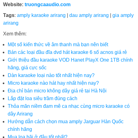
Website:
truongcaaudio.com
Tags
:
amply karaoke arirang
|
dau amply arirang
|
gia amply
arirang
Xem thêm:
Một số kiến thức về âm thanh mà bạn nên biết
Bán các loại đầu đĩa dvd hát karaoke 6 số acnos giá rẻ
Giới thiệu đầu karaoke VOD Hanet PlayX One 1TB chính
hãng, giá cực sốc
Dàn karaoke loại nào tốt nhất hiện nay?
Micro karaoke nào hát hay nhất hiện nay?
Địa chỉ bán micro không dây giá rẻ tại Hà Nội
Lắp đặt loa siêu trầm đúng cách
Thỏa mãn niềm đam mê ca nhạc cùng micro karaoke có
dây Arirang
Hướng dẫn cách chọn mua amply Jarguar Hàn Quốc
chính hãng
Mua loa bãi ở đâu tốt nhất?