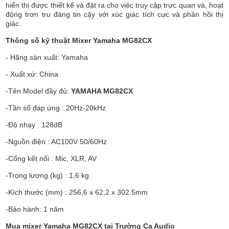
hiển thị được thiết kế và đặt ra cho việc truy cập trực quan và, hoạt
động trơn tru đáng tin cậy với xúc giác tích cực và phản hồi thị
giác.
Thông số kỹ thuật Mixer Yamaha MG82CX
- Hãng sản xuất: Yamaha
- Xuất xứ: China
-Tên Model đầy đủ:
YAMAHA MG82CX
-Tần số đáp ứng : 20Hz-20kHz
-Độ nhạy : 128dB
-Nguồn điện : AC100V 50/60Hz
-Cổng kết nối : Mic, XLR, AV
-Trọng lượng (kg) : 1,6 kg
-Kích thước (mm) : 256,6 x 62,2 x 302.5mm
-Bảo hành: 1 năm
Mua mixer Yamaha MG82CX tại Trường Ca Audio