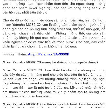
vào thị trường bàn mixer nhằm đem đến cho người dùng những
dòng sản phẩm mixer hiện đại, cao cấp với công nghệ sản xuất
tiên tiến bậc nhất trên thế giới
Cho dù đã ra đời rất nhiều dòng sản phẩm tiên tiến, hiện đại hơn,
mixer Yamaha MG82 CX vẫn là dòng sản phẩm được người dùng
đánh giá cao do những tính năng tuyệt vời, thiết kế nhỏ gọn, dễ
dàng vận chuyển và điều chỉnh. Không những thế, giá của sản
phẩm này không hề quá cao, mặc dù nó là sản phẩm được nhập
khẩu nguyên chiếc và trực tiếp về trong nước. Cho nên, đây chắc
chắn là một lựa chọn mà bạn không nên bỏ qua.
>>>>Xem thêm:
Ampli Paramax SA-999XP
Mixer Yamaha MG82 CX mang lại điều gì cho người dùng?
Mixer Yamaha MG82 CX được thiết kế nhỏ nhẹ nhưng nó cung
cấp đẩy đủ các tính năng mới cho việc hòa trộn tín hiệu âm thanh
và sản xuất âm nhạc. Với những chương trình, sự kiện, hội nghị
hay những dàn karaoke chuyên nghiệp đòi hỏi chất lượng âm
thanh cao thì mixer là một trợ thủ đắc lực. Mixer sẽ nhận tín hiệu
âm thanh từ các thiết bị khác rồi xử lý nhằm tạo ra những âm
thanh hay nhất, hoàn hảo nhất.
Mixer Yamaha MG82 CX
có thể kết nối linh hoạt. Pro-class nối MG