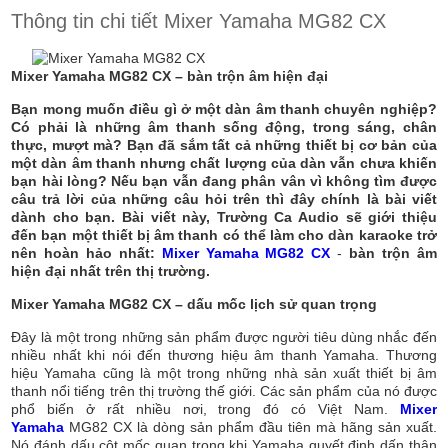
Thông tin chi tiết Mixer Yamaha MG82 CX
Mixer Yamaha MG82 CX – bàn trộn âm hiện đại
Bạn mong muốn điều gì ở một dàn âm thanh chuyên nghiệp?
Có phải là những âm thanh sống động, trong sáng, chân
thực, mượt mà? Bạn đã sắm tất cả những thiết bị cơ bản của
một dàn âm thanh nhưng chất lượng của dàn vẫn chưa khiến
bạn hài lòng? Nếu bạn vẫn đang phân vân vì không tìm được
câu trả lời của những câu hỏi trên thì đây chính là bài viết
dành cho bạn. Bài viết này, Trường Ca Audio sẽ giới thiệu
đến bạn một thiết bị âm thanh có thể làm cho dàn karaoke trở
nên hoàn hảo nhất:
Mixer Yamaha MG82 CX
-
bàn trộn âm
hiện đại nhất trên thị trường.
Mixer Yamaha MG82 CX – dấu mốc lịch sử quan trọng
Đây là một trong những sản phẩm được người tiêu dùng nhắc đến
nhiều nhất khi nói đến thương hiệu âm thanh Yamaha. Thương
hiệu Yamaha cũng là một trong những nhà sản xuất thiết bị âm
thanh nổi tiếng trên thị trường thế giới. Các sản phẩm của nó được
phổ biến ở rất nhiều nơi, trong đó có Việt Nam.
Mixer
Yamaha
MG82 CX là dòng sản phẩm đầu tiên mà hãng sản xuất.
Nó đánh dấu cột mốc quan trọng khi Yamaha quyết định dấn thân