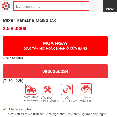
Mixer Yamaha MG82 CX
3.500.000₫
MUA NGAY
GIAO TẬN NƠI HOẶC NHẬN Ở CỬA HÀNG
Gọi đặt mua
0936356284
(7h30 - 22h)
Mô tả sản phẩm :
Sở hữu thiết kế trộn âm vừa gọn nhẹ, đầy hiện đại do công nghệ