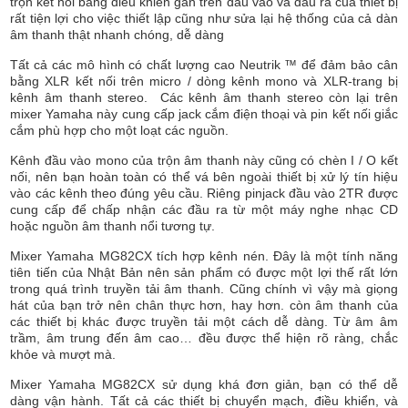
trộn kết nối bảng điều khiển gắn trên đầu vào và đầu ra của thiết bị
rất tiện lợi cho việc thiết lập cũng như sửa lại hệ thống của cả dàn
âm thanh thật nhanh chóng, dễ dàng
Tất cả các mô hình có chất lượng cao Neutrik ™ để đảm bảo cân
bằng XLR kết nối trên micro / dòng kênh mono và XLR-trang bị
kênh âm thanh stereo. Các kênh âm thanh stereo còn lại trên
mixer Yamaha này cung cấp jack cắm điện thoại và pin kết nối giắc
cắm phù hợp cho một loạt các nguồn.
Kênh đầu vào mono của trộn âm thanh này cũng có chèn I / O kết
nối, nên bạn hoàn toàn có thể vá bên ngoài thiết bị xử lý tín hiệu
vào các kênh theo đúng yêu cầu. Riêng pinjack đầu vào 2TR được
cung cấp để chấp nhận các đầu ra từ một máy nghe nhạc CD
hoặc nguồn âm thanh nổi tương tự.
Mixer Yamaha MG82CX tích hợp kênh nén. Đây là một tính năng
tiên tiến của Nhật Bản nên sản phẩm có được một lợi thế rất lớn
trong quá trình truyền tải âm thanh. Cũng chính vì vậy mà giọng
hát của bạn trở nên chân thực hơn, hay hơn. còn âm thanh của
các thiết bị khác được truyền tải một cách dễ dàng. Từ âm âm
trầm, âm trung đến âm cao… đều được thể hiện rõ ràng, chắc
khỏe và mượt mà.
Mixer Yamaha MG82CX sử dụng khá đơn giản, bạn có thể dễ
dàng vận hành. Tất cả các thiết bị chuyển mạch, điều khiển, và