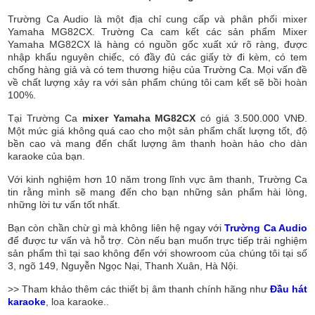
Trường Ca Audio là một địa chỉ cung cấp và phân phối mixer
Yamaha MG82CX. Trường Ca cam kết các sản phẩm Mixer
Yamaha MG82CX là hàng có nguồn gốc xuất xứ rõ ràng, được
nhập khẩu nguyên chiếc, có đầy đủ các giấy tờ đi kèm, có tem
chống hàng giả và có tem thương hiệu của Trường Ca. Mọi vấn đề
về chất lượng xảy ra với sản phẩm chúng tôi cam kết sẽ bồi hoàn
100%.
Tại Trường Ca
mixer Yamaha MG82CX
có giá 3.500.000 VNĐ.
Một mức giá không quá cao cho một sản phẩm chất lượng tốt, độ
bền cao và mang đến chất lượng âm thanh hoàn hảo cho dàn
karaoke của bạn.
Với kinh nghiệm hơn 10 năm trong lĩnh vực âm thanh, Trường Ca
tin rằng mình sẽ mang đến cho bạn những sản phẩm hài lòng,
những lời tư vấn tốt nhất.
Bạn còn chần chừ gì mà không liên hệ ngay với
Trường Ca Audio
để được tư vấn và hỗ trợ. Còn nếu bạn muốn trực tiếp trải nghiệm
sản phẩm thì tại sao không đến với showroom của chúng tôi tại số
3, ngõ 149, Nguyễn Ngọc Nại, Thanh Xuân, Hà Nội.
>> Tham khảo thêm các thiết bị âm thanh chính hãng như
Đầu hát
karaoke
, loa karaoke..