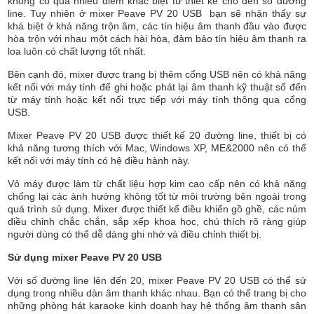
không có quá nhiều điểm khác biệt từ thiết kế cho đến số đường
line. Tuy nhiên ở mixer Peave PV 20 USB bạn sẽ nhận thấy sự
khá biệt ở khả năng trộn âm, các tín hiệu âm thanh đầu vào được
hòa trộn với nhau một cách hài hòa, đảm bảo tín hiệu âm thanh ra
loa luôn có chất lượng tốt nhất.
Bên cạnh đó, mixer được trang bị thêm cổng USB nên có khả năng
kết nối với máy tính để ghi hoặc phát lại âm thanh kỹ thuật số đến
từ máy tính hoặc kết nối trực tiếp với máy tính thông qua cổng
USB.
Mixer Peave PV 20 USB được thiết kế 20 đường line, thiết bị có
khả năng tương thích với Mac, Windows XP, ME&2000 nên có thể
kết nối với máy tính có hệ điều hành này.
Vỏ máy được làm từ chất liệu hợp kim cao cấp nên có khả năng
chống lại các ảnh hưởng không tốt từ môi trường bên ngoài trong
quá trình sử dụng. Mixer được thiết kế điều khiển gồ ghề, các núm
điều chỉnh chắc chắn, sắp xếp khoa học, chú thích rõ ràng giúp
người dùng có thể dễ dàng ghi nhớ và điều chỉnh thiết bị.
Sử dụng mixer Peave PV 20 USB
Với số đường line lên đến 20, mixer Peave PV 20 USB có thể sử
dụng trong nhiều dàn âm thanh khác nhau. Bạn có thể trang bị cho
những phòng hát karaoke kinh doanh hay hệ thống âm thanh sân