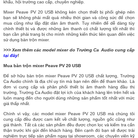
khấu, hội trường cao cấp, chuyên nghiệp.
Mixer Peave PV 20 USB không kén chọn thiết bị phối ghép nên
bạn sẽ không phải mất quá nhiều thời gian và công sức để chọn
mua cũng như lắp đặt dàn âm thanh. Tuy nhiên để dễ dàng tùy
chỉnh thiết bị và được những âm thanh có chất lượng tốt nhất thì
bạn cần phải trang bị cho mình những kiến thức liên quan đến việc
sử dụng bàn trộn mixer.
>>> Xem thêm các model mixer do Trường Ca Audio cung cấp
tại đây
!
Mua bàn trộn mixer Peave PV 20 USB
Để sở hữu bàn trộn mixer Peave PV 20 USB chất lượng, Trường
Ca Audio chính là địa chỉ uy tín mà bạn nên đến để tham khảo. Là
đơn vị cung cấp và phân phối thiết bị âm thanh hàng đầu thị
trường, Trường Ca Audio đặt lợi ích của khách hàng lên trên hết và
luôn mang đến cho người dùng những sản phẩm tốt nhất với mức
giá thấp nhất.
Chính vì vậy, các model mixer Peave PV 20 USB mà chúng tôi
cung cấp đều được cam kết về chất lượng, nguồn gốc cũng như
giá thành. Tất cả các sản phẩm đều được chọn lọc và kiểm tra cẩn
thận trước khi gửi đến khách hàng. Bên cạnh đó bạn sẽ được trải
nghiệm trực tiếp sản phẩm ngay tại showroom, các chuyên viên kỹ